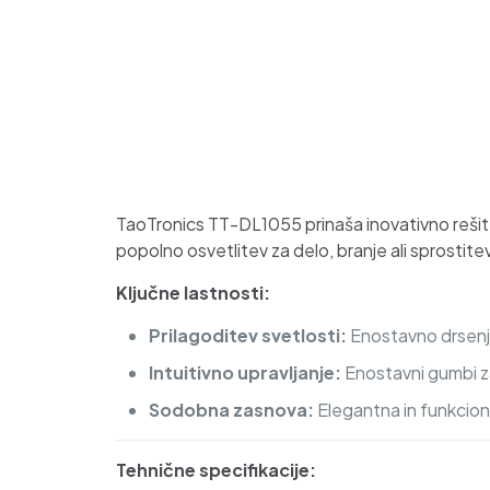
TaoTronics TT-DL1055 prinaša inovativno rešite
popolno osvetlitev za delo, branje ali sprostit
Ključne lastnosti:
Prilagoditev svetlosti:
Enostavno drsenje
Intuitivno upravljanje:
Enostavni gumbi za
Sodobna zasnova:
Elegantna in funkciona
Tehnične specifikacije: