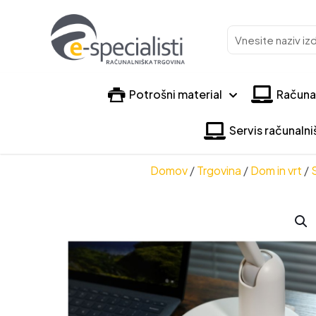
Vnesite
naziv
izdelka
Potrošni material
Računa
Servis računaln
Domov
/
Trgovina
/
Dom in vrt
/