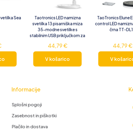
svetilka Sea
Taotronics LED namizna
TaoTronics Elune 
svetilka 13 pisarniška miza
control LED namizna
35-modne svetilke s
črna TT-DL
stabilnim USB priključkom za
€
44,79
€
44,79
€
co
V košarico
V košaric
Informacije
K
Splošni pogoji
Zasebnost in piškotki
Plačilo in dostava