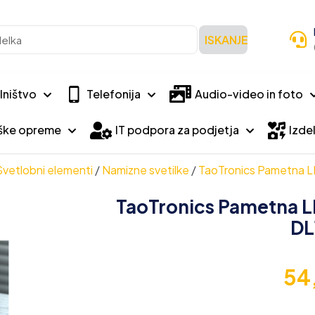
ISKANJE
lništvo
Telefonija
Audio-video in foto
iške opreme
IT podpora za podjetja
Izdel
Svetlobni elementi
/
Namizne svetilke
/
TaoTronics Pametna L
TaoTronics Pametna L
DL
54