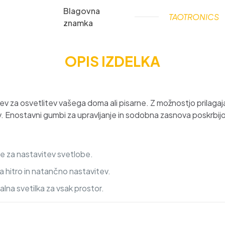
Blagovna
TAOTRONICS
znamka
OPIS IZDELKA
v za osvetlitev vašega doma ali pisarne. Z možnostjo prilagaj
ev. Enostavni gumbi za upravljanje in sodobna zasnova poskrbij
 za nastavitev svetlobe.
 hitro in natančno nastavitev.
lna svetilka za vsak prostor.