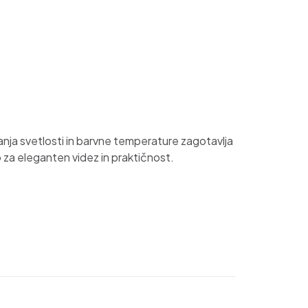
anja svetlosti in barvne temperature zagotavlja
o za eleganten videz in praktičnost.