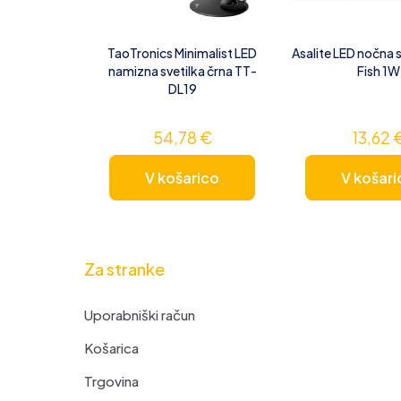
TaoTronics Minimalist LED
Asalite LED nočna 
namizna svetilka črna TT-
Fish 1W
DL19
54,78
€
13,62
V košarico
V košari
Za stranke
Uporabniški račun
Košarica
Trgovina