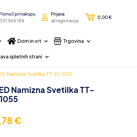
Pomoč pri nakupu
Prijava
0,00
€
031 364 184
ali registracija
Dom in vrt
Trgovina
ava spletnih strani
ED Namizna Svetilka TT-DL1055
ED Namizna Svetilka TT-
1055
,78
€