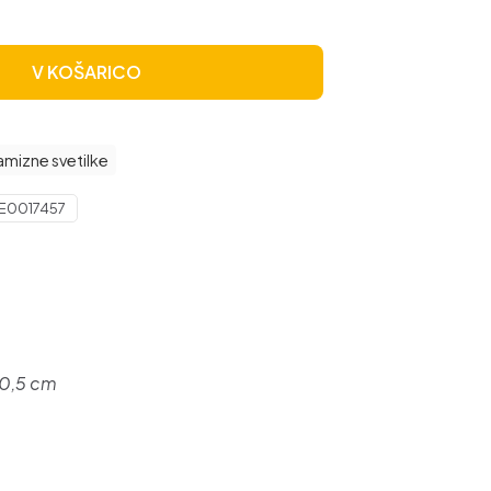
V KOŠARICO
mizne svetilke
E0017457
50,5 cm