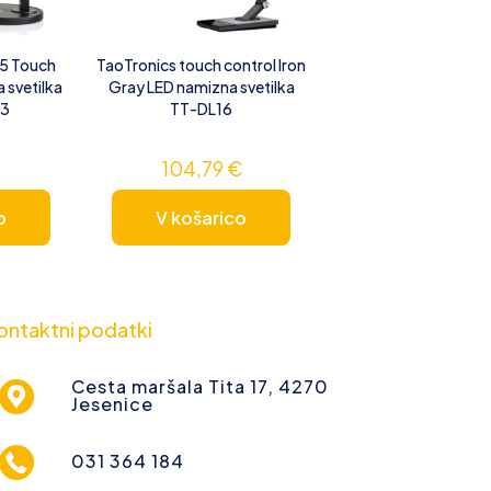
E5 Touch
TaoTronics touch control Iron
 svetilka
Gray LED namizna svetilka
13
TT-DL16
104,79
€
o
V košarico
ontaktni podatki
Cesta maršala Tita 17, 4270
Jesenice
031 364 184