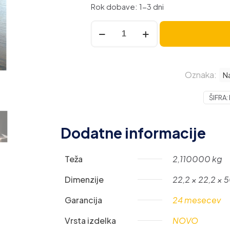
Rok dobave: 1-3 dni
TaoTronics
Pametna
LED
Namizna
Oznaka:
Svetilka
Na
TT-
ŠIFRA:
DL1055
količina
Dodatne informacije
Teža
2,110000 kg
Dimenzije
22,2 × 22,2 × 
Garancija
24 mesecev
Vrsta izdelka
NOVO