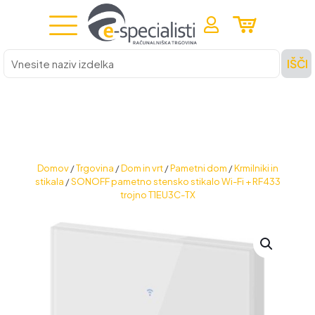
Vnesite
IŠČI
naziv
izdelka
Domov
/
Trgovina
/
Dom in vrt
/
Pametni dom
/
Krmilniki in
stikala
/
SONOFF pametno stensko stikalo Wi-Fi + RF433
trojno T1EU3C-TX