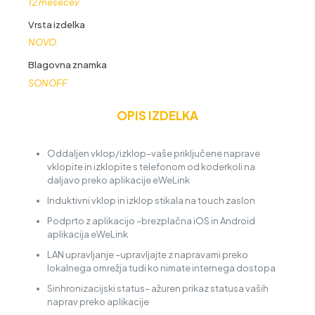
12 mesecev
Vrsta izdelka
NOVO
Blagovna znamka
SONOFF
OPIS IZDELKA
Oddaljen vklop/izklop–vaše priključene naprave
vklopite in izklopite s telefonom od koderkoli na
daljavo preko aplikacije eWeLink
Induktivni vklop in izklop stikala na touch zaslon
Podprto z aplikacijo –brezplačna iOS in Android
aplikacija eWeLink
LAN upravljanje –upravljajte z napravami preko
lokalnega omrežja tudi ko nimate internega dostopa
Sinhronizacijski status– ažuren prikaz statusa vaših
naprav preko aplikacije