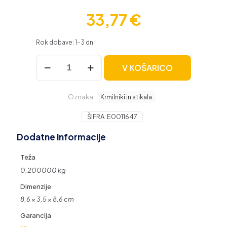
33,77
€
Rok dobave: 1-3 dni
SONOFF
V KOŠARICO
pametno
stensko
stikalo
Oznaka:
Wi-
Krmilniki in stikala
Fi
+
ŠIFRA:
E0011647
RF433
Dodatne informacije
trojno
T1EU3C-
TX
Teža
količina
0,200000 kg
Dimenzije
8,6 × 3,5 × 8,6 cm
Garancija