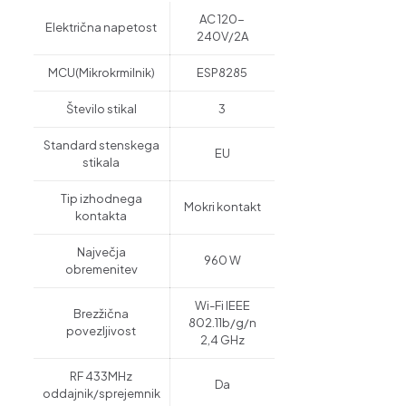
AC 120-
Električna napetost
240V/2A
MCU(Mikrokrmilnik)
ESP8285
Število stikal
3
Standard stenskega
EU
stikala
Tip izhodnega
Mokri kontakt
kontakta
Največja
960 W
obremenitev
Wi-Fi IEEE
Brezžična
802.11b/g/n
povezljivost
2,4 GHz
RF 433MHz
Da
oddajnik/sprejemnik