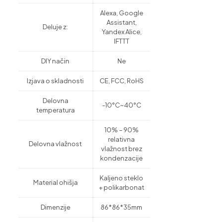
Alexa, Google
Assistant,
Deluje z:
Yandex Alice,
IFTTT
DIY način
Ne
Izjava o skladnosti
CE, FCC, RoHS
Delovna
-10°C~40°C
temperatura
10% – 90%
relativna
Delovna vlažnost
vlažnost brez
kondenzacije
Kaljeno steklo
Material ohišja
+ polikarbonat
Dimenzije
86*86*35mm