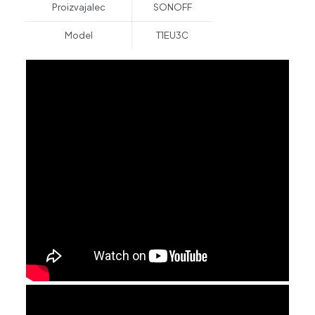
Proizvajalec
SONOFF
Model
T1EU3C