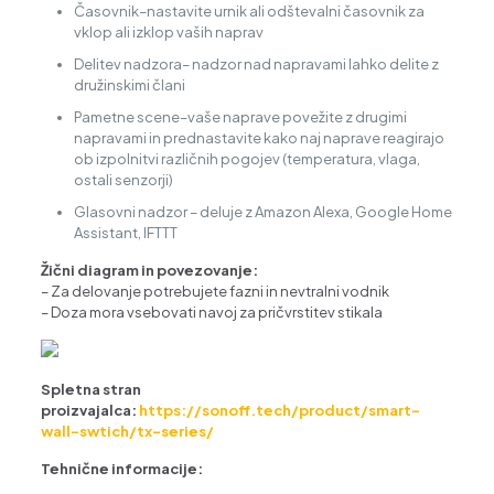
Časovnik–nastavite urnik ali odštevalni časovnik za
vklop ali izklop vaših naprav
Delitev nadzora– nadzor nad napravami lahko delite z
družinskimi člani
Pametne scene–vaše naprave povežite z drugimi
napravami in prednastavite kako naj naprave reagirajo
ob izpolnitvi različnih pogojev (temperatura, vlaga,
ostali senzorji)
Glasovni nadzor – deluje z Amazon Alexa, Google Home
Assistant, IFTTT
Žični diagram in povezovanje:
– Za delovanje potrebujete fazni in nevtralni vodnik
– Doza mora vsebovati navoj za pričvrstitev stikala
Spletna stran
proizvajalca:
https://sonoff.tech/product/smart-
wall-swtich/tx-series/
Tehnične informacije: