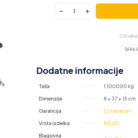
Camry
PRO
ravnalec
las
Oznaka
z
ionično
ŠIFRA:
funkcijo
količina
Dodatne informacije
Teža
1,100000 kg
Dimenzije
8 × 37 × 15 cm
Garancija
12 mesecev
Vrsta izdelka
NOVO
Blagovna