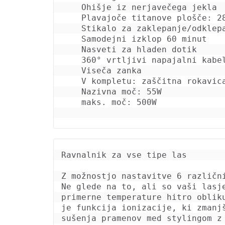
    Ohišje iz nerjavečega jekla

    Plavajoče titanove plošče: 28x110 mm

    Stikalo za zaklepanje/odklepanje

    Samodejni izklop 60 minut

    Nasveti za hladen dotik

    360° vrtljivi napajalni kabel

    Viseča zanka

    V kompletu: zaščitna rokavica

    Nazivna moč: 55W

    maks. moč: 500W
Ravnalnik za vse tipe las

Z možnostjo nastavitve 6 različn
Ne glede na to, ali so vaši lasj
primerne temperature hitro oblik
je funkcija ionizacije, ki zmanj
sušenja pramenov med stylingom z