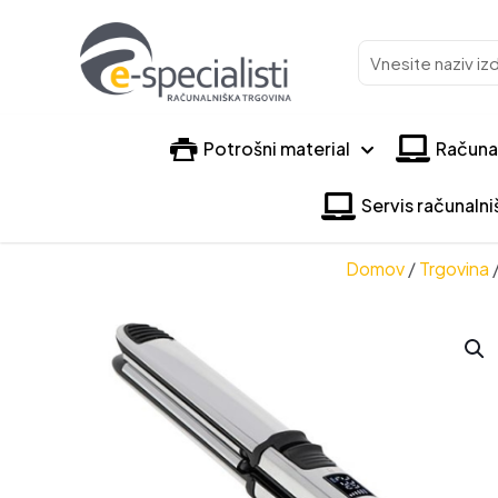
Vnesite
naziv
izdelka
Potrošni material
Računa
Servis računaln
Domov
/
Trgovina