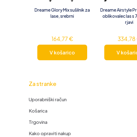
Dreame Glory Mix sušilnik za
Dreame Airstyle Pro
lase, srebrni
oblikovalec las s 
rjavi
164,77
€
334,78
V košarico
V košari
Za stranke
Uporabniški račun
Košarica
Trgovina
Kako opraviti nakup