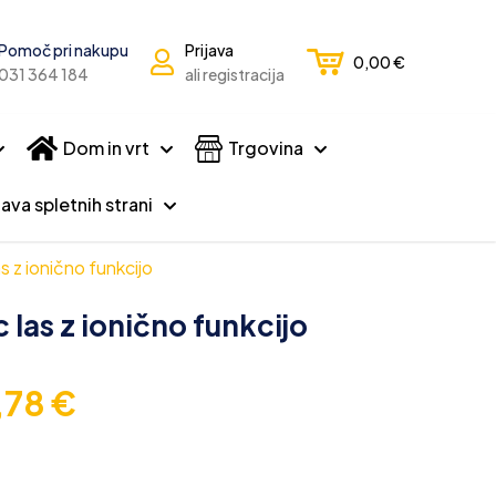
Pomoč pri nakupu
Prijava
0,00
€
031 364 184
ali registracija
Dom in vrt
Trgovina
ava spletnih strani
 z ionično funkcijo
las z ionično funkcijo
,78
€