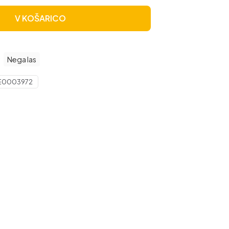
V KOŠARICO
:
Nega las
E0003972