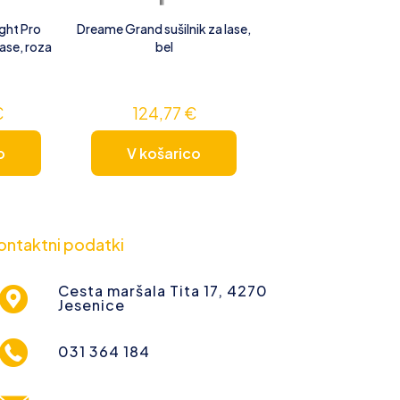
ght Pro
Dreame Grand sušilnik za lase,
lase, roza
bel
€
124,77
€
o
V košarico
ontaktni podatki
Cesta maršala Tita 17, 4270
Jesenice
031 364 184