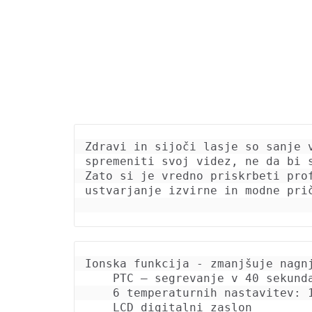
Zdravi in ​​sijoči lasje so sanje
spremeniti svoj videz, ne da bi 
Zato si je vredno priskrbeti pro
ustvarjanje izvirne in modne pri
Ionska funkcija - zmanjšuje nagnj
    PTC – segrevanje v 40 sekundah

    6 temperaturnih nastavitev: 130°C - 230°C

    LCD digitalni zaslon
