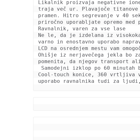
Likalnik proizvaja negativne ion
traja več ur. Plavajoče titanove
pramen. Hitro segrevanje v 40 se
priročno uporabljate opremo med p
Ravnalnik, varen za vse lase

Ne le, da je izdelana iz visokok
varno in enostavno uporabo napra
LCD na osrednjem mestu vam omogo
Ohišje iz nerjavečega jekla bo z
pomenita, da njegov transport al
 Samodejni izklop po 60 minutah bo koristen za pozabljive ljudi, ki se bojijo zapustiti delujoče naprave. 
Cool-touch konice, 360 vrtljiva 
uporabo ravnalnika tudi za ljudi