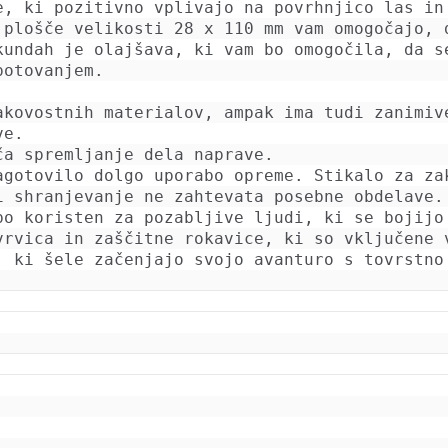
e, ki pozitivno vplivajo na povrhnjico las in 
 plošče velikosti 28 x 110 mm vam omogočajo, d
kundah je olajšava, ki vam bo omogočila, da se
otovanjem.

akovostnih materialov, ampak ima tudi zanimive
ve. 
ča spremljanje dela naprave. 
agotovilo dolgo uporabo opreme. Stikalo za zak
i shranjevanje ne zahtevata posebne obdelave.
vrvica in zaščitne rokavice, ki so vključene v
, ki šele začenjajo svojo avanturo s tovrstno