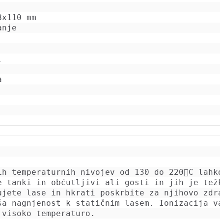
ih temperaturnih nivojev od 130 do 220C lahk
e tanki in občutljivi ali gosti in jih je težk
ujete lase in hkrati poskrbite za njihovo zdra
ša nagnjenost k statičnim lasem. Ionizacija va
 visoko temperaturo. 