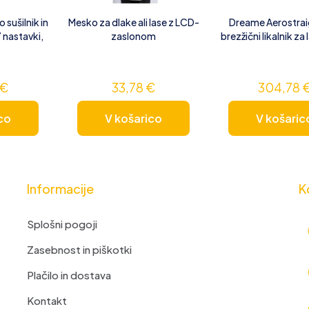
 sušilnik in
Mesko za dlake ali lase z LCD-
Dreame Aerostrai
7 nastavki,
zaslonom
brezžični likalnik za 
€
33,78
€
304,78
co
V košarico
V košaric
Informacije
K
Splošni pogoji
Zasebnost in piškotki
Plačilo in dostava
Kontakt