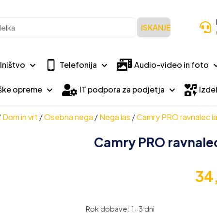
ISKANJE
lništvo
Telefonija
Audio-video in foto
iške opreme
IT podpora za podjetja
Izdel
/
Dom in vrt
/
Osebna nega
/
Nega las
/
Camry PRO ravnalec las
Camry PRO ravnalec 
34
Rok dobave: 1-3 dni