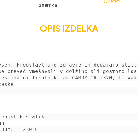
CAMRY
znamka
OPIS IZDELKA
 vseh. Predstavljajo zdravje in dodajajo stil.
se preveč vmešavali v dolžino ali gostoto las
fesionalni likalnik las CAMRY CR 2320, ki vam 
česke.
enost k statiki
