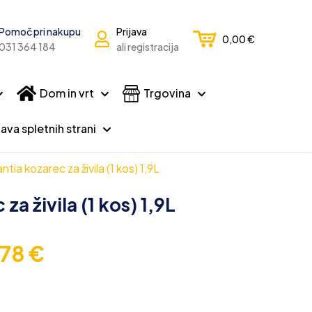
Pomoč pri nakupu
Prijava
0,00
€
031 364 184
ali registracija
Dom in vrt
Trgovina
ava spletnih strani
tia kozarec za živila (1 kos) 1,9L
a živila (1 kos) 1,9L
,78
€