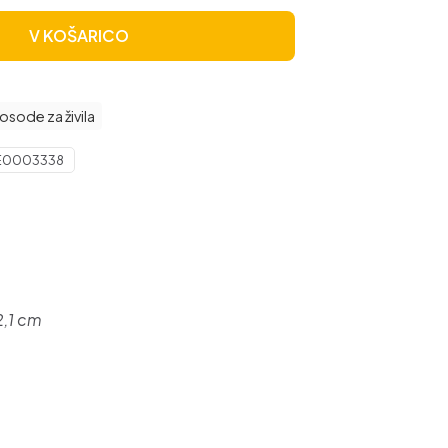
V KOŠARICO
osode za živila
E0003338
2,1 cm