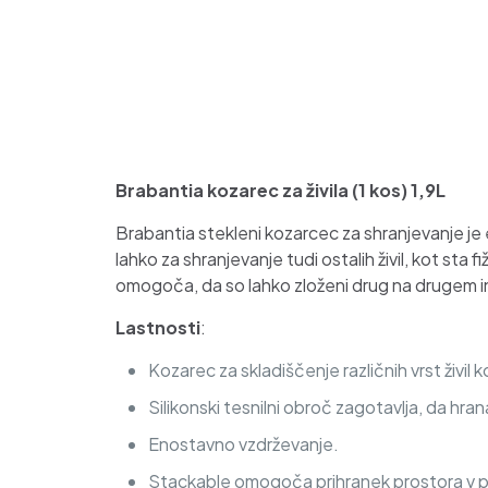
Brabantia kozarec za živila (1 kos) 1,9L
Brabantia stekleni kozarcec za shranjevanje
je 
lahko za shranjevanje tudi ostalih živil, kot sta f
omogoča, da so lahko zloženi drug na drugem i
Lastnosti
:
Kozarec za skladiščenje različnih vrst živil k
Silikonski tesnilni obroč zagotavlja, da hrana
Enostavno vzdrževanje.
Stackable omogoča prihranek prostora v p