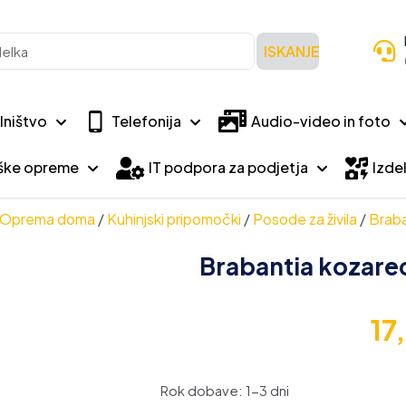
ISKANJE
lništvo
Telefonija
Audio-video in foto
iške opreme
IT podpora za podjetja
Izdel
Oprema doma
/
Kuhinjski pripomočki
/
Posode za živila
/
Braban
Brabantia kozarec z
17
Rok dobave: 1-3 dni