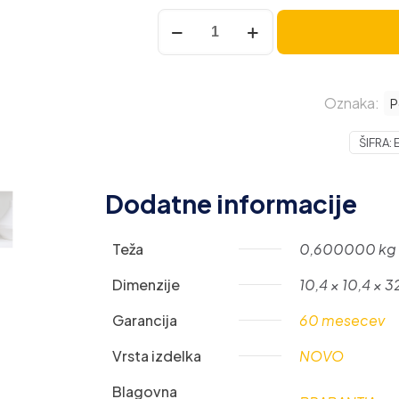
Brabantia
kozarec
za
živila
Oznaka:
(1
P
kos)
ŠIFRA:
1,9L
količina
Dodatne informacije
Teža
0,600000 kg
Dimenzije
10,4 × 10,4 × 3
Garancija
60 mesecev
Vrsta izdelka
NOVO
Blagovna