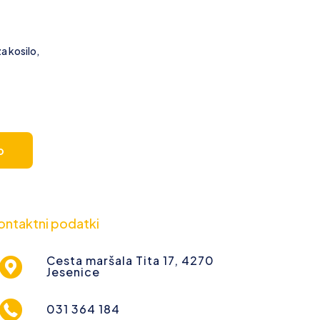
a kosilo,
o
ontaktni podatki
Cesta maršala Tita 17, 4270
Jesenice
031 364 184