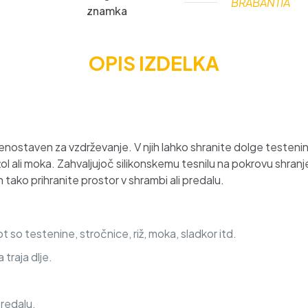
BRABANTIA
znamka
OPIS IZDELKA
enostaven za vzdrževanje. V njih lahko
shranite dolge testenin
ižol ali moka. Zahvaljujoč
silikonskemu tesnilu
na pokrovu
shranje
n tako
prihranite prostor v shrambi
ali predalu.
ot so testenine, stročnice, riž, moka, sladkor itd.
 traja dlje.
redalu.