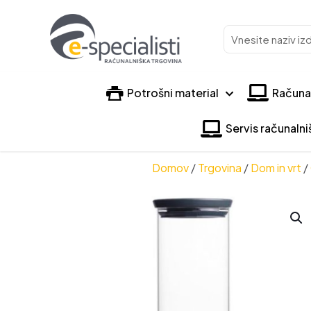
Vnesite
naziv
izdelka
Potrošni material
Računa
Servis računaln
Domov
/
Trgovina
/
Dom in vrt
/