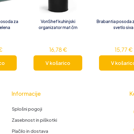
 posoda za
VonShef kuhinjski
Brabantia posoda z
zelena
organizator mat črn
svetlo siva
€
16,78
€
15,77
€
co
V košarico
V košaric
Informacije
K
Splošni pogoji
Zasebnost in piškotki
Plačilo in dostava