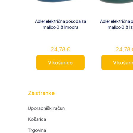
Adler električna posoda za
Adler električna
malico 0,8 l modra
malico 0,8 l 
24,78
€
24,78
V košarico
V košari
Za stranke
Uporabniški račun
Košarica
Trgovina