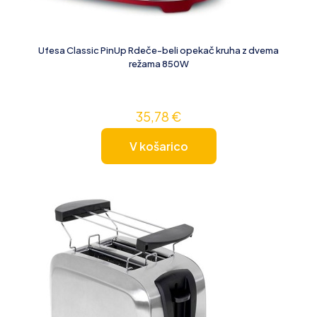
Ufesa Classic PinUp Rdeče-beli opekač kruha z dvema
režama 850W
35,78
€
V košarico