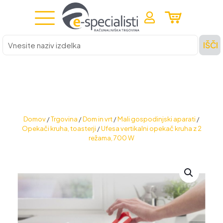
Vnesite
IŠČI
naziv
izdelka
Domov
/
Trgovina
/
Dom in vrt
/
Mali gospodinjski aparati
/
Opekači kruha, toasterji
/
Ufesa vertikalni opekač kruha z 2
režama, 700 W