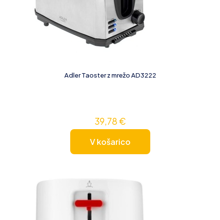
Adler Taoster z mrežo AD3222
39,78
€
V košarico