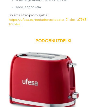
Kabli: s sponkami
Spletna stran proizvajalca:
https://ufesa.es/tostadores/toaster-2-slot-tt7963-
127.html
PODOBNI IZDELKI