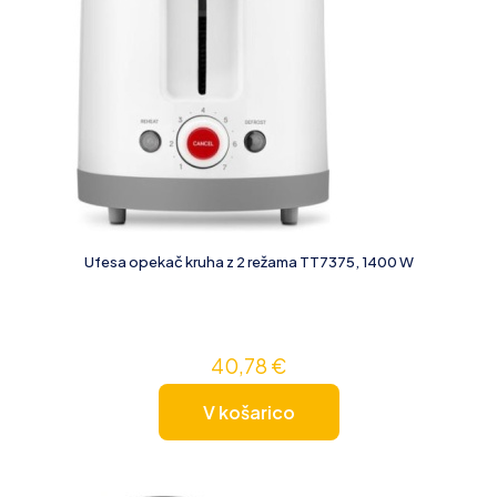
Ufesa opekač kruha z 2 režama TT7375, 1400 W
40,78
€
V košarico