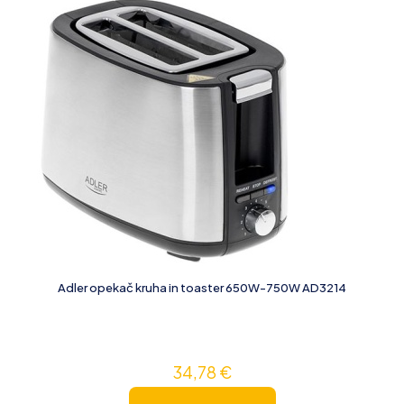
Adler opekač kruha in toaster 650W-750W AD3214
34,78
€