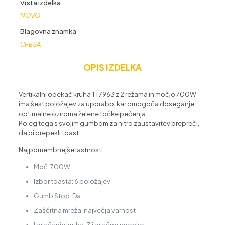
Vrsta izdelka
NOVO
Blagovna znamka
UFESA
OPIS IZDELKA
Vertikalni opekač kruha TT7963 z 2 režama in močjo 700W
ima šest položajev za uporabo, kar omogoča doseganje
optimalne oziroma želene točke pečenja.
Poleg tega s svojim gumbom za hitro zaustavitev prepreči,
da bi prepekli toast.
Najpomembnejše lastnosti:
Moč: 700W
Izbor toasta: 6 položajev
Gumb Stop: Da
Zaščitna mreža: največja varnost
Izvlečenje kruha: Z izvlečno sponko