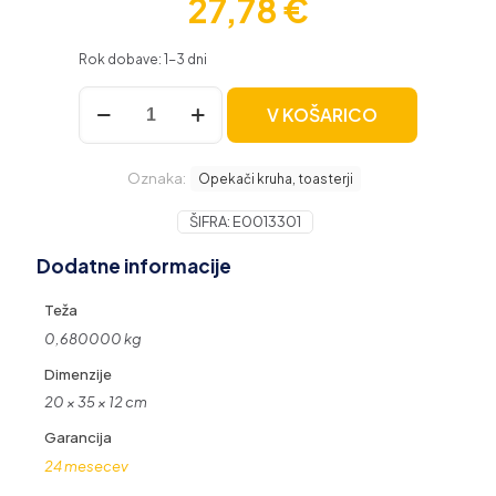
27,78
€
Rok dobave: 1-3 dni
Ufesa
V KOŠARICO
vertikalni
opekač
kruha
Oznaka:
z
Opekači kruha, toasterji
2
režama,
ŠIFRA:
E0013301
700
Dodatne informacije
W
količina
Teža
0,680000 kg
Dimenzije
20 × 35 × 12 cm
Garancija
24 mesecev