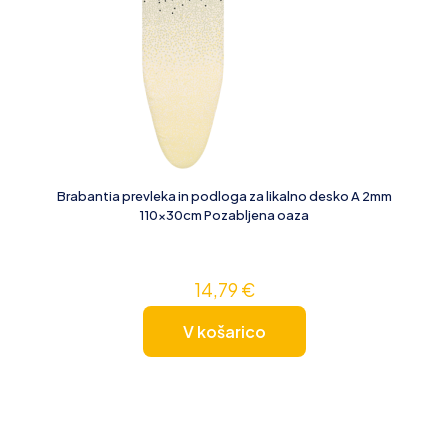
Brabantia prevleka in podloga za likalno desko A 2mm
110x30cm Pozabljena oaza
14,79
€
V košarico