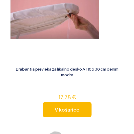
Brabantia prevleka za likalno desko A 110 x 30 cm denim
modra
17,78
€
V košarico