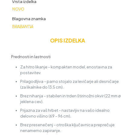
Vrsta izdelka
NOVO
Blagovna znamka
BRABANTIA
OPIS IZDELKA
Prednosti in lastnosti
Za hitro likanje – kompakten model, enostavna za
postavitev.
Prilagodljiva – parno stojalo za levičarje ali desničarje
(za likalnike do 13,5 cm).
Brez nihanja – stabilen in trden štirinožni okvir (22 mm ∅
jeklena cev).
Prijazna za vaš hrbet – nastavljiv na vašo idealno
delovno višino (69 – 96 cm).
Brez presenečenj – otroška ključavnica preprečuje
nenamerno zapiranje.