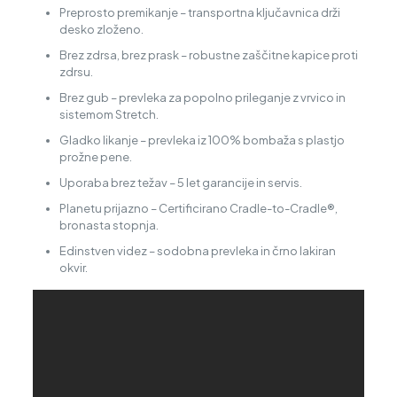
Preprosto premikanje – transportna ključavnica drži
desko zloženo.
Brez zdrsa, brez prask – robustne zaščitne kapice proti
zdrsu.
Brez gub – prevleka za popolno prileganje z vrvico in
sistemom Stretch.
Gladko likanje – prevleka iz 100% bombaža s plastjo
prožne pene.
Uporaba brez težav – 5 let garancije in servis.
Planetu prijazno – Certificirano Cradle-to-Cradle®,
bronasta stopnja.
Edinstven videz – sodobna prevleka in črno lakiran
okvir.