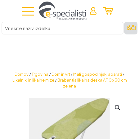
Vnesite
IŠČI
naziv
izdelka
Domov
/
Trgovina
/
Dom in vrt
/
Mali gospodinjski aparati
/
Likalniki in likalne mize
/
Brabantia likalna deska A 110 x 30 cm
zelena