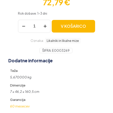
72,79
€
Rok dobave: 1-3 dni
Brabantia
V KOŠARICO
likalna
deska
A
Oznaka:
110
Likalniki in likalne mize
x
30
ŠIFRA:
E0003269
cm
Dodatne informacije
zelena
količina
Teža
5,670000 kg
Dimenzije
7 × 46,2 × 160,5 cm
Garancija
60 mesecev