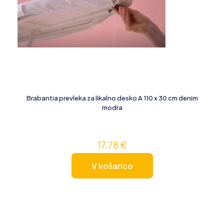
Brabantia prevleka za likalno desko A 110 x 30 cm denim
modra
17,78
€
V košarico