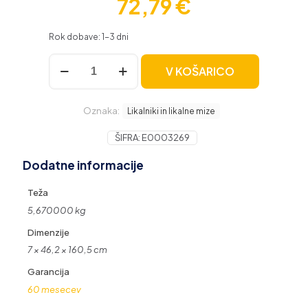
72,79
€
Rok dobave: 1-3 dni
Brabantia
V KOŠARICO
likalna
deska
A
Oznaka:
110
Likalniki in likalne mize
x
30
ŠIFRA:
E0003269
cm
Dodatne informacije
zelena
količina
Teža
5,670000 kg
Dimenzije
7 × 46,2 × 160,5 cm
Garancija
60 mesecev