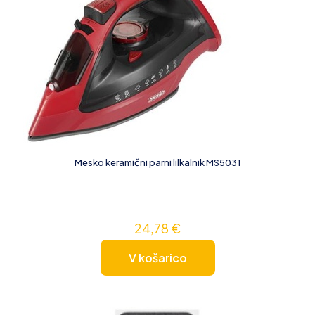
Mesko keramični parni lilkalnik MS5031
24,78
€
V košarico