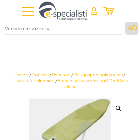
Vnesite
IŠČI
naziv
izdelka
Domov
/
Trgovina
/
Dom in vrt
/
Mali gospodinjski aparati
/
Likalniki in likalne mize
/
Brabantia likalna deska A 110 x 30 cm
zelena