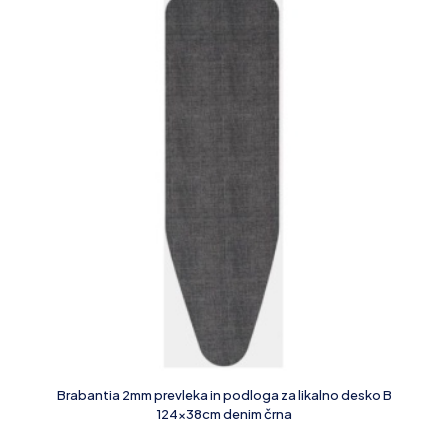
Brabantia 2mm prevleka in podloga za likalno desko B
124x38cm denim črna