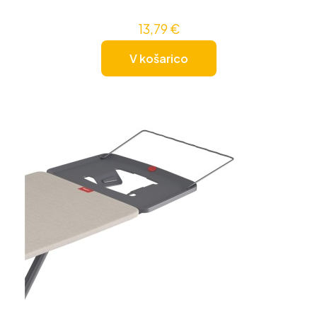
13,79
€
V košarico