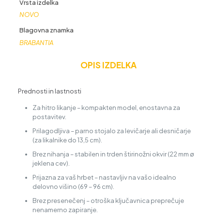
Vrsta izdelka
NOVO
Blagovna znamka
BRABANTIA
OPIS IZDELKA
Prednosti in lastnosti
Za hitro likanje – kompakten model, enostavna za
postavitev.
Prilagodljiva – parno stojalo za levičarje ali desničarje
(za likalnike do 13,5 cm).
Brez nihanja – stabilen in trden štirinožni okvir (22 mm ∅
jeklena cev).
Prijazna za vaš hrbet – nastavljiv na vašo idealno
delovno višino (69 – 96 cm).
Brez presenečenj – otroška ključavnica preprečuje
nenamerno zapiranje.