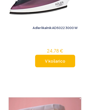
Adler likalnik AD5022 3000 W
24,78
€
V košarico