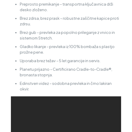
Preprosto premikanje – transportna ključavnica drži
desko zloženo.
Brez zdrsa, brez prask – robustne zaščitne kapice proti
zdrsu.
Brez gub – prevleka za popolno prileganje z vrvico in
sistemom Stretch.
Gladko likanje – prevleka iz 100% bombaža s plastjo
prožne pene.
Uporaba brez težav – 5 let garancije in servis.
Planetu prijazno – Certificirano Cradle-to-Cradle®,
bronasta stopnja.
Edinstven videz – sodobna prevleka in črno lakiran
okvir.