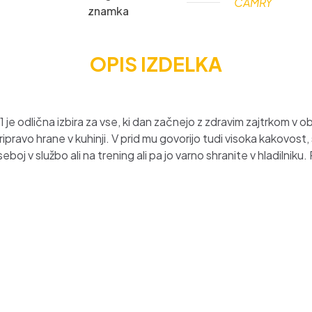
CAMRY
znamka
OPIS IZDELKA
 odlična izbira za vse, ki dan začnejo z zdravim zajtrkom v obl
 pripravo hrane v kuhinji. V prid mu govorijo tudi visoka kakovos
oj v službo ali na trening ali pa jo varno shranite v hladilniku.