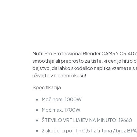
Nutri Pro Professional Blender CAMRY CR 4071 je
smoothija ali preprosto za tiste, ki cenijo hitro
dejstvo, da lahko skodelico napitka vzamete s seb
uživajte v njenem okusu!
Specifikacija
Moč nom. 1000W
Moč max. 1700W
ŠTEVILO VRTLJAJEV NA MINUTO: 19660
2 skodelici po 1 l in 0,5 l iz tritana / brez BPA