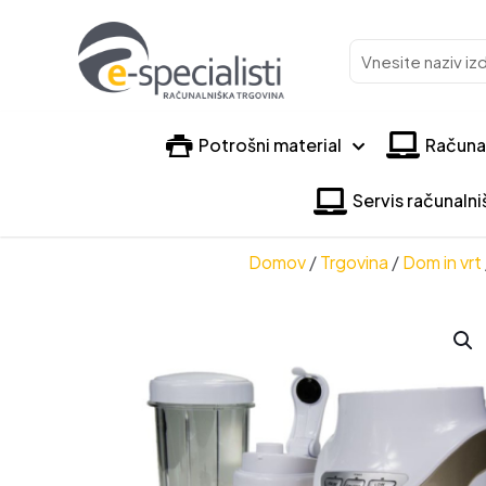
Vnesite
naziv
izdelka
Potrošni material
Računa
Servis računaln
Domov
/
Trgovina
/
Dom in vrt