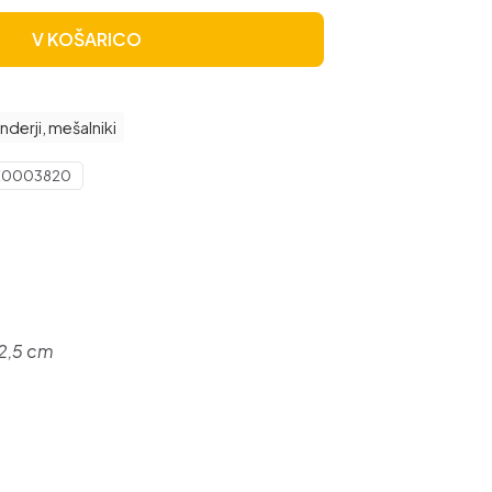
V KOŠARICO
nderji, mešalniki
E0003820
62,5 cm