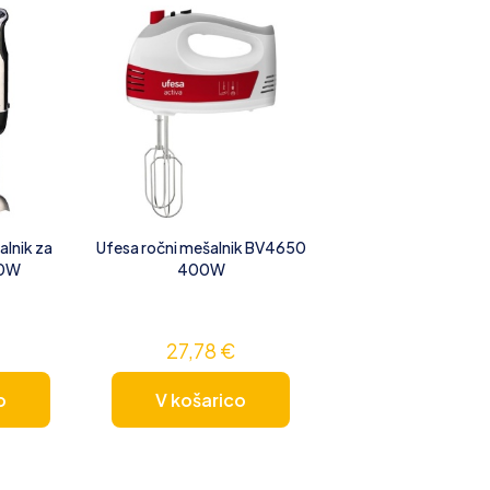
alnik za
Ufesa ročni mešalnik BV4650
00W
400W
27,78
€
o
V košarico