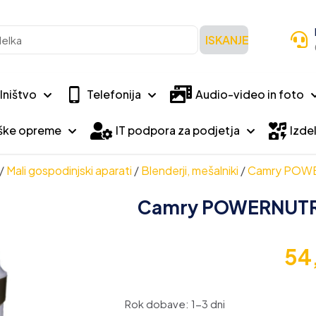
ISKANJE
lništvo
Telefonija
Audio-video in foto
iške opreme
IT podpora za podjetja
Izdel
/
Mali gospodinjski aparati
/
Blenderji, mešalniki
/
Camry POWE
Camry POWERNUTRI
54
Rok dobave: 1-3 dni