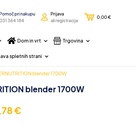
Pomoč pri nakupu
Prijava
0,00
€
031 364 184
ali registracija
Dom in vrt
Trgovina
ava spletnih strani
RNUTRITION blender 1700W
TION blender 1700W
,78
€