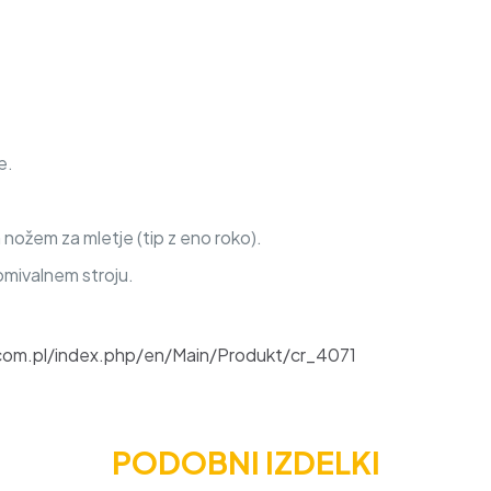
e.
 nožem za mletje (tip z eno roko).
omivalnem stroju.
r.com.pl/index.php/en/Main/Produkt/cr_4071
PODOBNI IZDELKI