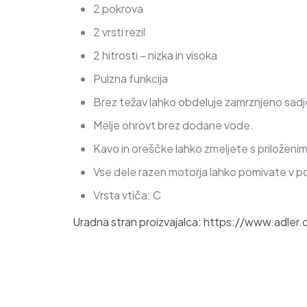
2 pokrova
2 vrsti rezil
2 hitrosti – nizka in visoka
Pulzna funkcija
Brez težav lahko obdeluje zamrznjeno sadj
Melje ohrovt brez dodane vode.
Kavo in oreščke lahko zmeljete s priloženim
Vse dele razen motorja lahko pomivate v p
Vrsta vtiča: C
Uradna stran proizvajalca: https://www.adle