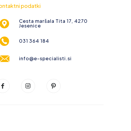
ontaktni podatki
Cesta maršala Tita 17, 4270
Jesenice
031 364 184
info@e-specialisti.si