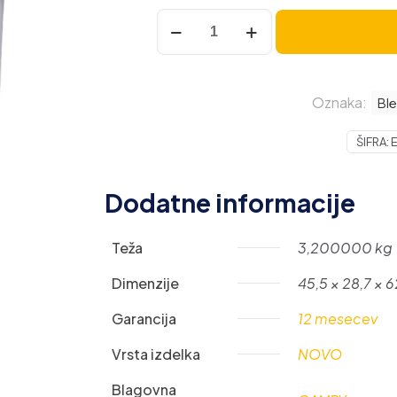
Camry
POWERNUTRITION
blender
1700W
Oznaka:
količina
Ble
ŠIFRA:
Dodatne informacije
Teža
3,200000 kg
Dimenzije
45,5 × 28,7 × 
Garancija
12 mesecev
Vrsta izdelka
NOVO
Blagovna