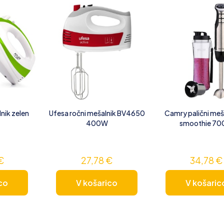
lnik zelen
Ufesa ročni mešalnik BV4650
Camry palični meš
400W
smoothie 7
€
27,78
€
34,78
€
co
V košarico
V košaric