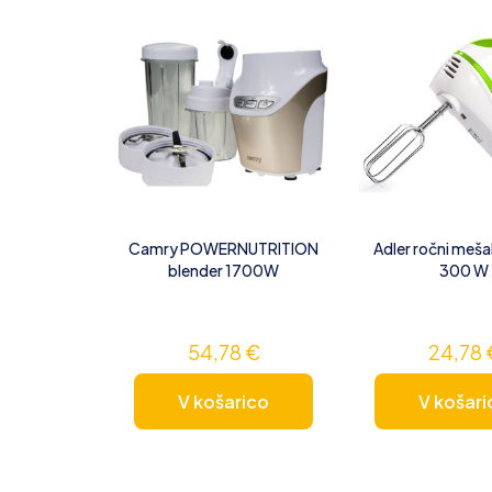
Camry POWERNUTRITION
Adler ročni meša
blender 1700W
300 W
54,78
€
24,78
V košarico
V košari