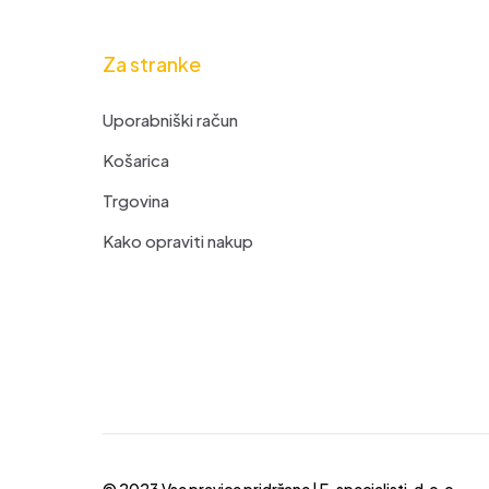
Za stranke
Uporabniški račun
Košarica
Trgovina
Kako opraviti nakup
© 2023 Vse pravice pridržane |
E-specialisti, d.o.o