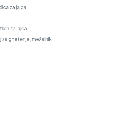
lica za jajca
lica za jajca
elj za gnetenje, mešalnik