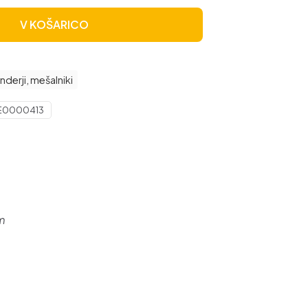
V KOŠARICO
nderji, mešalniki
E0000413
cm