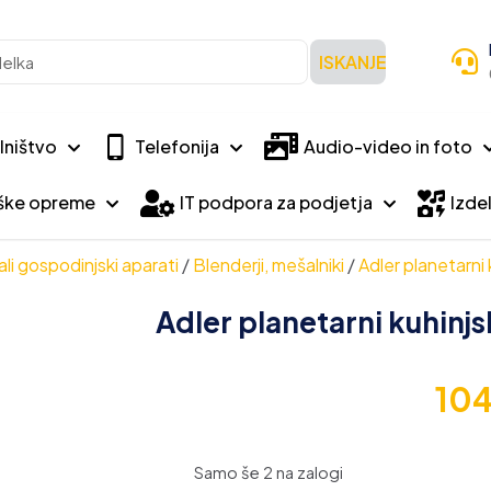
ISKANJE
lništvo
Telefonija
Audio-video in foto
iške opreme
IT podpora za podjetja
Izdel
li gospodinjski aparati
/
Blenderji, mešalniki
/
Adler planetarn
Adler planetarni kuhinj
10
Samo še 2 na zalogi