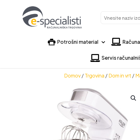
Vnesite
naziv
izdelka
Potrošni material
Računa
Servis računaln
Domov
/
Trgovina
/
Dom in vrt
/
Ma