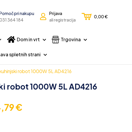
Pomoč pri nakupu
Prijava
0,00
€
031 364 184
ali registracija
Dom in vrt
Trgovina
ava spletnih strani
i kuhinjski robot 1000W 5L AD4216
ski robot 1000W 5L AD4216
4,79
€