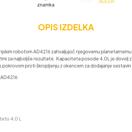
ADLER
znamka
OPIS IZDELKA
hinjskim robotom AD4216 zahvaljujoč njegovemu planetarnemu 
ostmi za najboljše rezultate. Kapaciteta posode 4,0L je dovolj z
 s pokrovom proti škropljenju z okencem za dodajanje sestavin
a AD4216:
teto 4,0 L