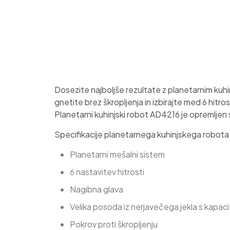
Dosezite najboljše rezultate z planetarnim ku
gnetite brez škropljenja in izbirajte med 6 hitr
Planetarni kuhinjski robot AD4216 je opremljen
Specifikacije planetarnega kuhinjskega robot
Planetarni mešalni sistem
6 nastavitev hitrosti
Nagibna glava
Velika posoda iz nerjavečega jekla s kapaci
Pokrov proti škropljenju