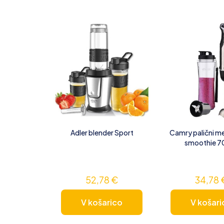
Adler blender Sport
Camry palični me
smoothie 
52,78
€
34,78
V košarico
V košari