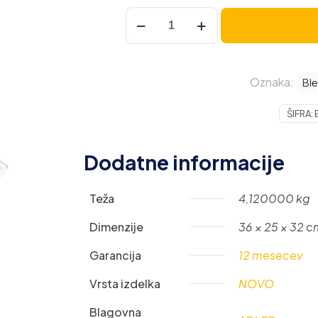
Adler
planetarni
kuhinjski
robot
Oznaka:
1000W
Ble
5L
ŠIFRA:
AD4216
količina
Dodatne informacije
Teža
4,120000 kg
Dimenzije
36 × 25 × 32 
Garancija
12 mesecev
Vrsta izdelka
NOVO
Blagovna