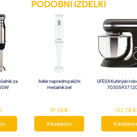
PODOBNI IZDELKI
šalnik za
Adler napredni palični
UFESA Kuhinjski rob
700W
mešalnik bel
70305937 1
€
19,78
€
112,78
€
co
V košarico
V košaric