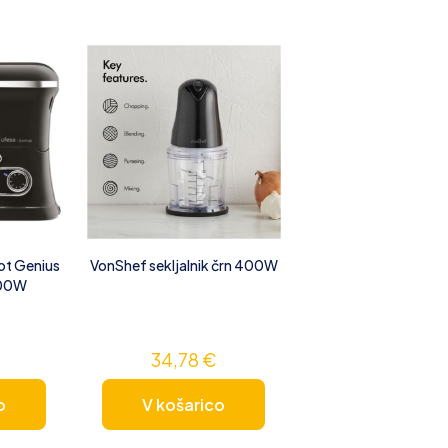
ot Genius
VonShef sekljalnik črn 400W
200W
34,78
€
o
V košarico