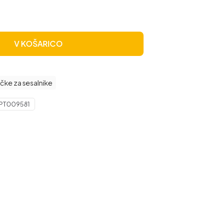
V KOŠARICO
čke za sesalnike
PT009581