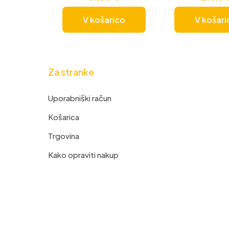
V košarico
V košari
Za stranke
Uporabniški račun
Košarica
Trgovina
Kako opraviti nakup