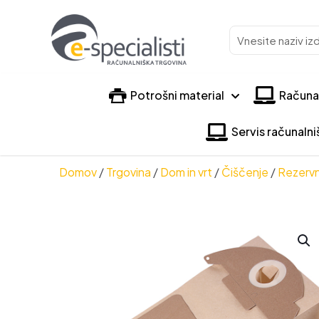
Vnesite
naziv
izdelka
Potrošni material
Računa
Servis računaln
Domov
/
Trgovina
/
Dom in vrt
/
Čiščenje
/
Rezervni