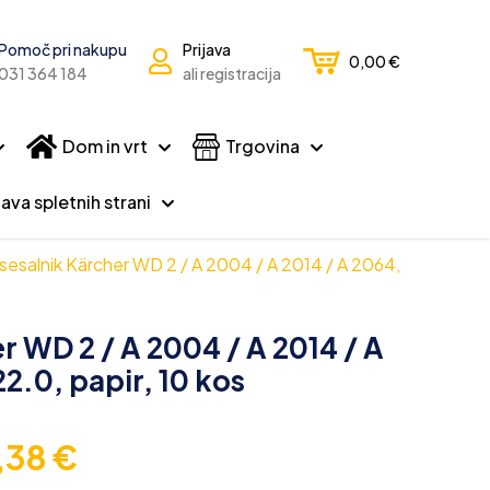
Pomoč pri nakupu
Prijava
0,00
€
031 364 184
ali registracija
Dom in vrt
Trgovina
ava spletnih strani
sesalnik Kärcher WD 2 / A 2004 / A 2014 / A 2064,
r WD 2 / A 2004 / A 2014 / A
.0, papir, 10 kos
,38
€