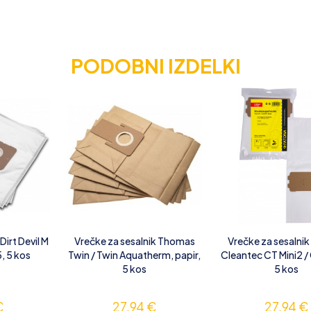
PODOBNI IZDELKI
Dirt Devil M
Vrečke za sesalnik Thomas
Vrečke za sesalnik
, 5 kos
Twin / Twin Aquatherm, papir,
Cleantec CT Mini2 /
5 kos
5 kos
€
27,94
€
27,94
€