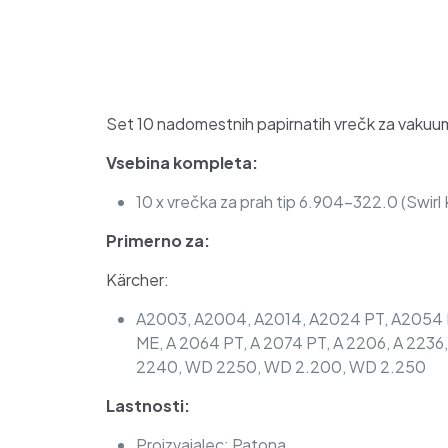
Set 10 nadomestnih papirnatih vrečk za vakuums
Vsebina kompleta:
10 x vrečka za prah tip 6.904-322.0 (Swirl
Primerno za:
Kärcher:
A2003, A2004, A2014, A2024 PT, A2054 ME
ME, A 2064 PT, A 2074 PT, A 2206, A 22
2240, WD 2250, WD 2.200, WD 2.250
Lastnosti:
Proizvajalec: Patona