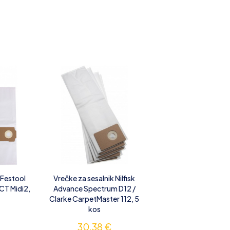
 Festool
Vrečke za sesalnik Nilfisk
 CT Midi2,
Advance Spectrum D12 /
Clarke CarpetMaster 112, 5
kos
30,38
€