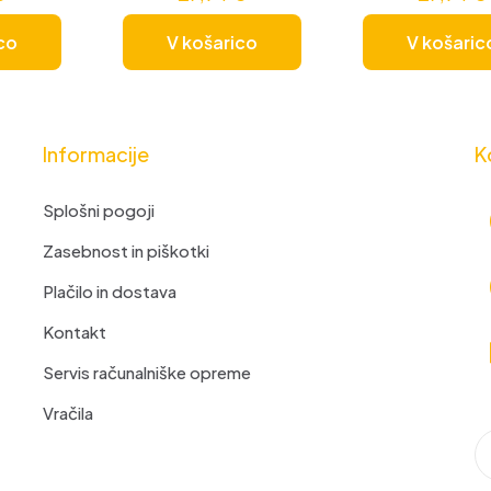
co
V košarico
V košaric
Informacije
K
Splošni pogoji
Zasebnost in piškotki
Plačilo in dostava
Kontakt
Servis računalniške opreme
Vračila