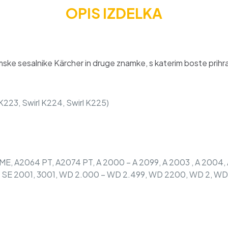
322.0,
OPIS IZDELKA
papir,
10
kos
količina
ke sesalnike Kärcher in druge znamke, s katerim boste prihran
 K223, Swirl K224, Swirl K225)
, A2064 PT, A2074 PT, A 2000 – A 2099, A 2003 , A 2004, 
36, SE 2001, 3001, WD 2.000 – WD 2.499, WD 2200, WD 2, W