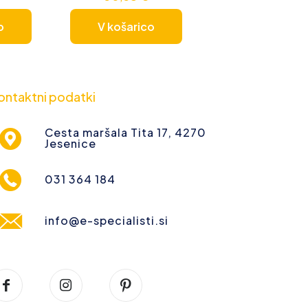
o
V košarico
ontaktni podatki
Cesta maršala Tita 17, 4270
Jesenice
031 364 184
info@e-specialisti.si