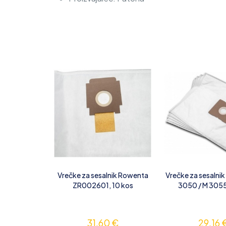
Vrečke za sesalnik Rowenta
Vrečke za sesalnik 
ZR002601, 10 kos
3050 / M 3055
31,60
€
29,16