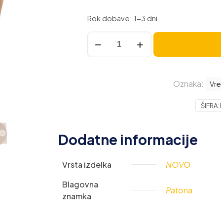
Rok dobave: 1-3 dni
Vrečke
za
sesalnik
Kärcher
Oznaka:
WD
Vre
2
ŠIFRA:
/
A
2004
Dodatne informacije
/
A
Vrsta izdelka
NOVO
2014
/
Blagovna
Patona
A
znamka
2064,
6.904-