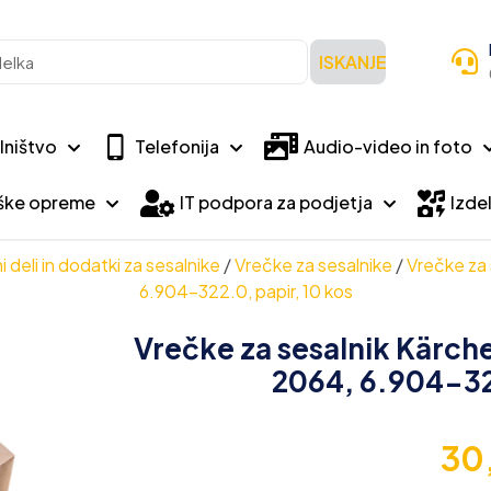
ISKANJE
lništvo
Telefonija
Audio-video in foto
iške opreme
IT podpora za podjetja
Izdel
 deli in dodatki za sesalnike
/
Vrečke za sesalnike
/
Vrečke za 
6.904-322.0, papir, 10 kos
Vrečke za sesalnik Kärche
2064, 6.904-322
30