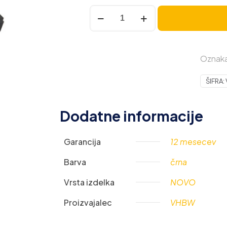
Set
HEPA
filtrov
za
Oznak
iRobot
Roomba
ŠIFRA:
800
/
900
Dodatne informacije
količina
Garancija
12 mesecev
Barva
črna
Vrsta izdelka
NOVO
Proizvajalec
VHBW