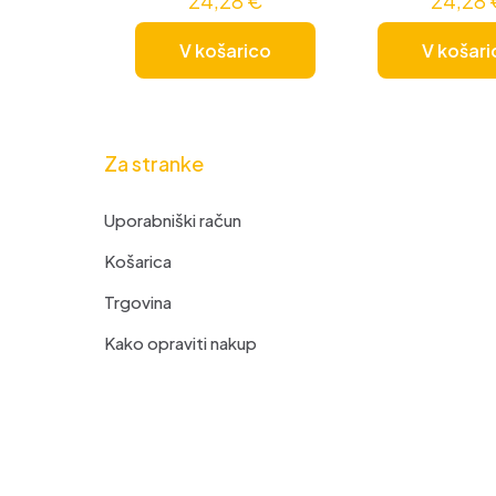
24,28
€
24,28
V košarico
V košari
Za stranke
Uporabniški račun
Košarica
Trgovina
Kako opraviti nakup