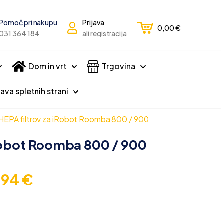
Pomoč pri nakupu
Prijava
0,00
€
031 364 184
ali registracija
Dom in vrt
Trgovina
ava spletnih strani
HEPA filtrov za iRobot Roomba 800 / 900
iRobot Roomba 800 / 900
,94
€