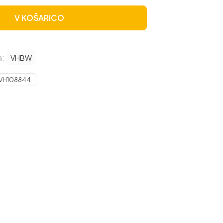
V KOŠARICO
a:
VHBW
VH108844