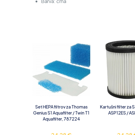
Barva: črna
Set HEPA filtrov za Thomas
Kartušni filter z
Genius S1 Aquafilter / Twin T1
ASP12ES / A
Aquafilter, 787224