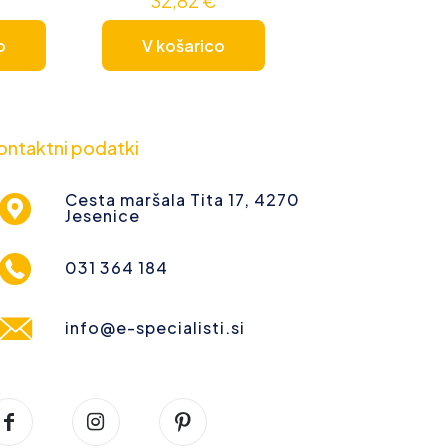
32,82
€
o
V košarico
ontaktni podatki
Cesta maršala Tita 17, 4270
Jesenice
031 364 184
info@e-specialisti.si