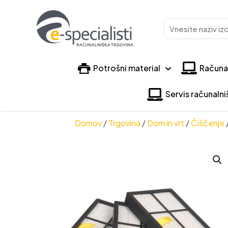
Vnesite
naziv
izdelka
Potrošni material
Računa
Servis računaln
Domov
/
Trgovina
/
Dom in vrt
/
Čiščenje