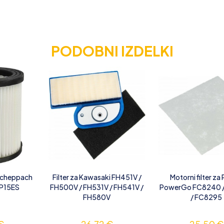
PODOBNI IZDELKI
a Scheppach
Filter za Kawasaki FH451V /
Motorni filter za 
SP15ES
FH500V / FH531V / FH541V /
PowerGo FC8240 
FH580V
/ FC8295