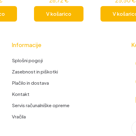
€
26,72
€
25,50
€
co
V košarico
V košaric
Informacije
K
Splošni pogoji
Zasebnost in piškotki
Plačilo in dostava
Kontakt
Servis računalniške opreme
Vračila