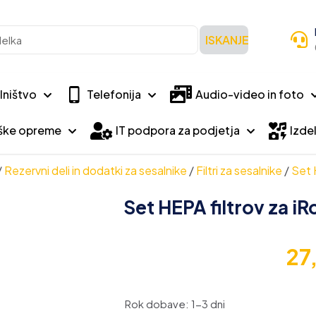
ISKANJE
lništvo
Telefonija
Audio-video in foto
iške opreme
IT podpora za podjetja
Izdel
/
Rezervni deli in dodatki za sesalnike
/
Filtri za sesalnike
/
Set 
Set HEPA filtrov za 
27
Rok dobave: 1-3 dni