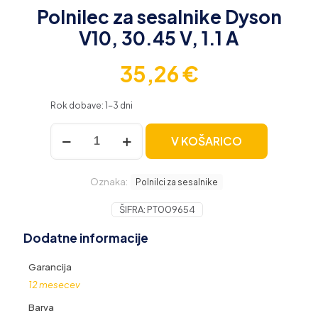
Polnilec za sesalnike Dyson
V10, 30.45 V, 1.1 A
35,26
€
Rok dobave: 1-3 dni
Polnilec
V KOŠARICO
za
sesalnike
Dyson
Oznaka:
V10,
Polnilci za sesalnike
30.45
V,
ŠIFRA:
PT009654
1.1
Dodatne informacije
A
količina
Garancija
12 mesecev
Barva