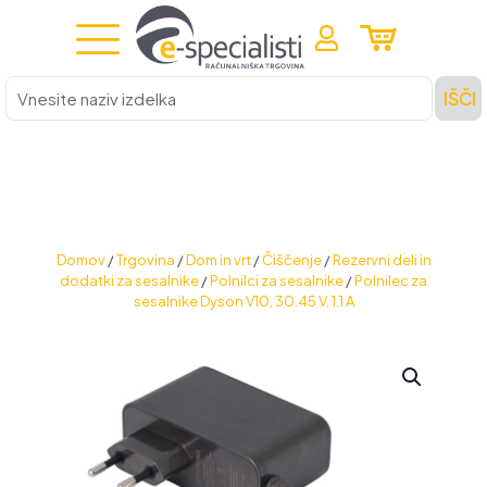
Vnesite
IŠČI
naziv
izdelka
Domov
/
Trgovina
/
Dom in vrt
/
Čiščenje
/
Rezervni deli in
dodatki za sesalnike
/
Polnilci za sesalnike
/
Polnilec za
sesalnike Dyson V10, 30.45 V, 1.1 A