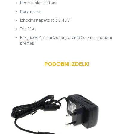
Proizvajalec: Patona
Barva: črna
Izhodna napetost: 30,45 V
Tok: 1,1 A
Priključek: 4,7 mm (zunanji premer) x 1,7 mm (notranji
premer)
PODOBNI IZDELKI