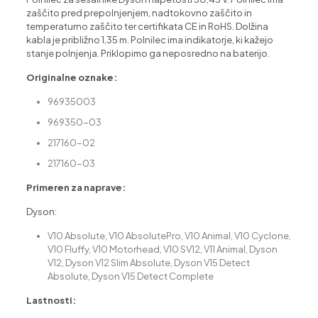
zaščito pred prepolnjenjem, nadtokovno zaščito in
temperaturno zaščito ter certifikata CE in RoHS. Dolžina
kabla je približno 1,35 m. Polnilec ima indikatorje, ki kažejo
stanje polnjenja. Priklopimo ga neposredno na baterijo.
Originalne oznake:
96935003
969350-03
217160-02
217160-03
Primeren za naprave:
Dyson:
V10 Absolute, V10 AbsolutePro, V10 Animal, V10 Cyclone,
V10 Fluffy, V10 Motorhead, V10 SV12, V11 Animal, Dyson
V12, Dyson V12 Slim Absolute, Dyson V15 Detect
Absolute, Dyson V15 Detect Complete
Lastnosti: