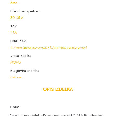
črna
Izhodna napetost
30,45 V
Tok
1,1 A
Priključek
4,7 mm (zunanji premer) x 1,7 mm (notranji premer)
Vrsta izdelka
NOVO
Blagovna znamka
Patona
OPIS IZDELKA
Opis:
Polnilec za sesalnike Dyson napetosti 30,45 V. Polnilec ima