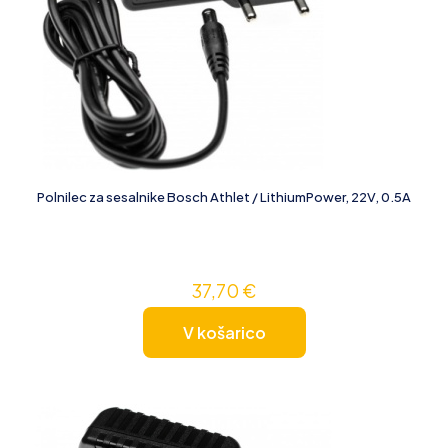
Polnilec za sesalnike Bosch Athlet / LithiumPower, 22V, 0.5A
37,70
€
V košarico