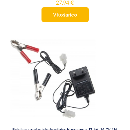
27,94
€
V košarico
Polnilec za robotske kosilnice Husqvarna, 13,6V-14,7V / 1A