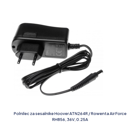
Polnilec za sesalnike Hoover ATN264R / Rowenta Air Force
RH856, 36V, 0.25A