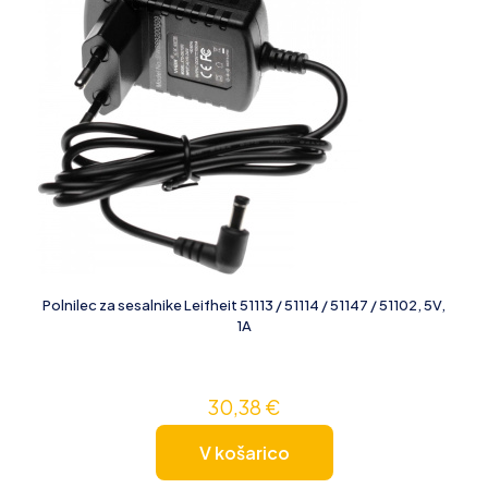
Polnilec za sesalnike Leifheit 51113 / 51114 / 51147 / 51102, 5V,
1A
30,38
€
V košarico