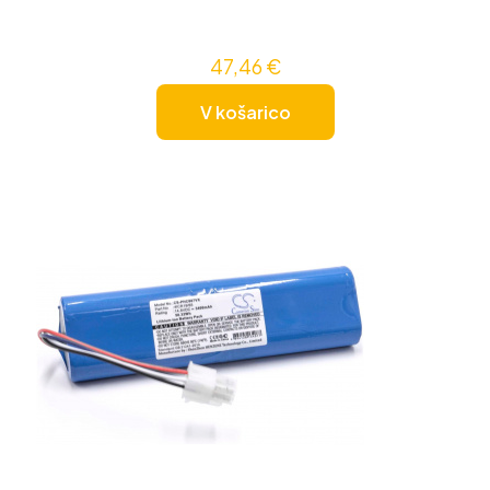
47,46
€
V košarico