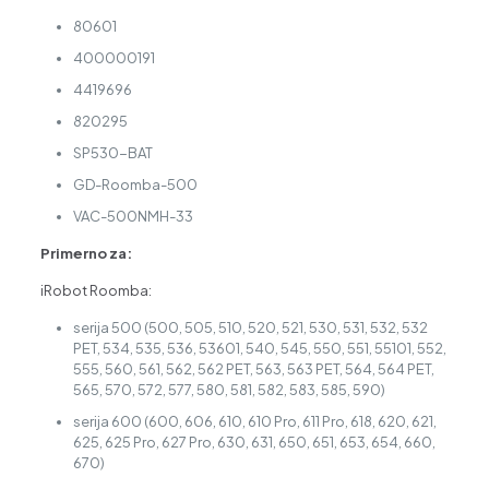
80601
400000191
4419696
820295
SP530-BAT
GD-Roomba-500
VAC-500NMH-33
Primerno za:
iRobot Roomba:
serija 500 (500, 505, 510, 520, 521, 530, 531, 532, 532
PET, 534, 535, 536, 53601, 540, 545, 550, 551, 55101, 552,
555, 560, 561, 562, 562 PET, 563, 563 PET, 564, 564 PET,
565, 570, 572, 577, 580, 581, 582, 583, 585, 590)
serija 600 (600, 606, 610, 610 Pro, 611 Pro, 618, 620, 621,
625, 625 Pro, 627 Pro, 630, 631, 650, 651, 653, 654, 660,
670)