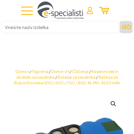
Vnesite
IŠČI
naziv
izdelka
Domov
/
Trgovina
/
Dom in vrt
/
Čiščenje
/
Rezervni deli in
dodatki za sesalnike
/
Baterije za sesalnike
/
Baterija za
iRobot Roomba 500 / 600 / 700 / 800, Ni-MH, 4500 mAh