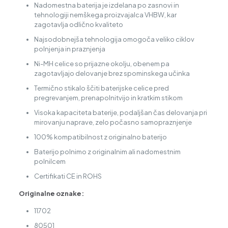
Nadomestna baterija je izdelana po zasnovi in
tehnologiji nemškega proizvajalca VHBW, kar
zagotavlja odlično kvaliteto
Najsodobnejša tehnologija omogoča veliko ciklov
polnjenja in praznjenja
Ni-MH celice so prijazne okolju, obenem pa
zagotavljajo delovanje brez spominskega učinka
Termično stikalo ščiti baterijske celice pred
pregrevanjem, prenapolnitvijo in kratkim stikom
Visoka kapaciteta baterije, podaljšan čas delovanja pri
mirovanju naprave, zelo počasno samopraznjenje
100% kompatibilnost z originalno baterijo
Baterijo polnimo z originalnim ali nadomestnim
polnilcem
Certifikati CE in ROHS
Originalne oznake:
11702
80501