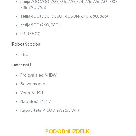
serija 700 (700, 760, 765, 770, 774, 775, 776, 786, 780,
785, 790, 795)
serija 800 (800, 80501, 80501e, 870, 880, 886)
serija 900 (960, 980)
R3, R3 500
iRobot Scooba:
450
Lastnosti:
Proizvajalec: VHBW
Barva: modra
Vrsta: Ni-MH
Napetost: 14,4 V
Kapaciteta: 4.500 mAh (65 Wh)
PODOBNI IZDELKI