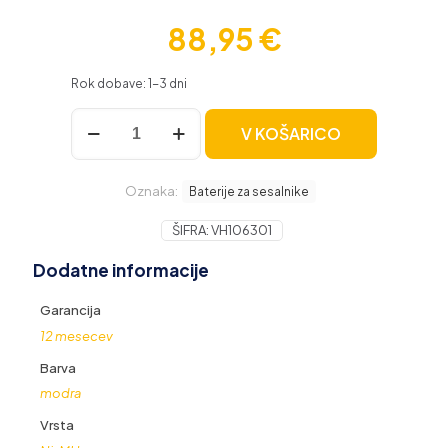
88,95
€
Rok dobave: 1-3 dni
Baterija
V KOŠARICO
za
iRobot
Roomba
Oznaka:
500
Baterije za sesalnike
/
600
ŠIFRA:
VH106301
/
Dodatne informacije
700
/
800,
Garancija
Ni-
12 mesecev
MH,
4500
Barva
mAh
modra
količina
Vrsta