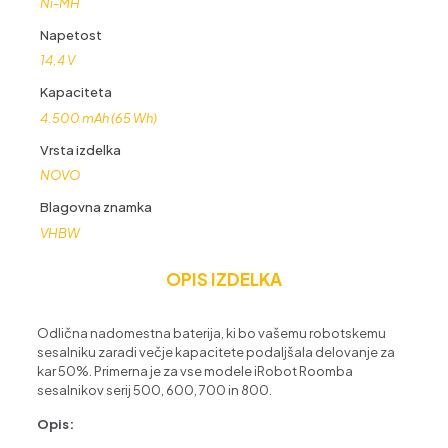
Ni-MH
Napetost
14,4 V
Kapaciteta
4.500 mAh (65 Wh)
Vrsta izdelka
NOVO
Blagovna znamka
VHBW
OPIS IZDELKA
Odlična nadomestna baterija, ki bo vašemu robotskemu
sesalniku zaradi večje kapacitete podaljšala delovanje za
kar 50%. Primerna je za vse modele iRobot Roomba
sesalnikov serij 500, 600, 700 in 800.
Opis: