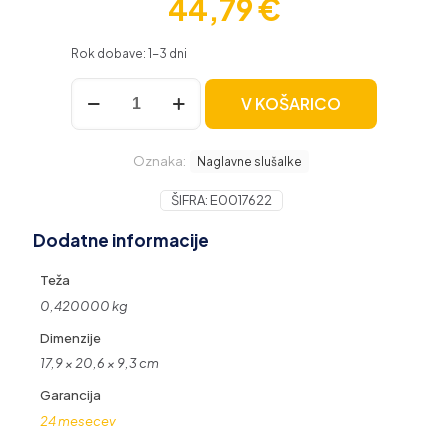
44,79
€
Rok dobave: 1-3 dni
TaoTronics
V KOŠARICO
Bluetooth
slušalke
z
Oznaka:
40
Naglavne slušalke
mm
gonilniki
ŠIFRA:
E0017622
TT-
Dodatne informacije
BH1121
količina
Teža
0,420000 kg
Dimenzije
17,9 × 20,6 × 9,3 cm
Garancija
24 mesecev