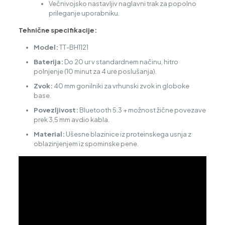
Večnivojsko nastavljiv naglavni trak za popolno
prileganje uporabniku.
Tehnične specifikacije:
Model:
TT-BH1121
Baterija:
Do 20 ur v standardnem načinu, hitro
polnjenje (10 minut za 4 ure poslušanja).
Zvok:
40 mm gonilniki za vrhunski zvok in globoke
base.
Povezljivost:
Bluetooth 5.3 + možnost žične povezave
prek 3,5 mm avdio kabla.
Material:
Ušesne blazinice iz proteinskega usnja z
oblazinjenjem iz spominske pene.