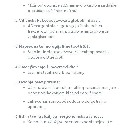
Možnost uporabe z 3,5 mm avdio kablom za daljše
poslušanje v žičnem načinu.
Vrhunska kakovost zvoka z globokimi basi:
40 mm gonilniki zagotavljajo širok spekter
frekvenc z močnim in poglobljenim zvokom pri
vsaki glasnosti.
Napredna tehnologija Bluetooth 5.3:
Stabilna in hitra povezava z vsemi napravami, ki
podpirajo Bluetooth.
Zmanjševanje šumov med klici:
Jasni in stabilni klici brez motenj.
Udobje brez pritiska:
Ušesne blazinice iz ultra mehke proteinske usnjene
pene z oblikovanjem, ki se prilega ušesom.
Lahek dizajn omogoča udobno dolgotrajno
uporabo.
Edinstvena zložljiva in ergonomska zasnova:
Kompaktno zložljive za enostavno shranjevanje.