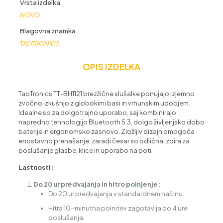
Vrsta izdelka
NOVO
Blagovna znamka
TAOTRONICS
OPIS IZDELKA
TaoTronics TT-BH1121 brezžične slušalke ponujajo izjemno
zvočno izkušnjo z globokimi basi in vrhunskim udobjem.
Idealne so za dolgotrajno uporabo, saj kombinirajo
napredno tehnologijo Bluetooth 5.3, dolgo življenjsko dobo
baterije in ergonomsko zasnovo. Zložljiv dizajn omogoča
enostavno prenašanje, zaradi česar so odlična izbira za
poslušanje glasbe, klice in uporabo na poti.
Lastnosti:
Do 20 ur predvajanja in hitro polnjenje:
Do 20 ur predvajanja v standardnem načinu.
Hitra 10-minutna polnitev zagotavlja do 4 ure
poslušanja.