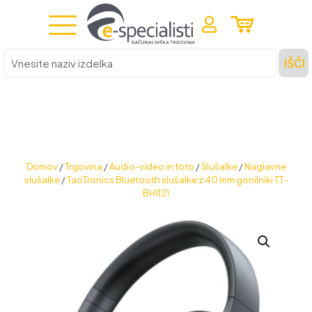
Vnesite
IŠČI
naziv
izdelka
Domov
/
Trgovina
/
Audio-video in foto
/
Slušalke
/
Naglavne
slušalke
/
TaoTronics Bluetooth slušalke z 40 mm gonilniki TT-
BH1121