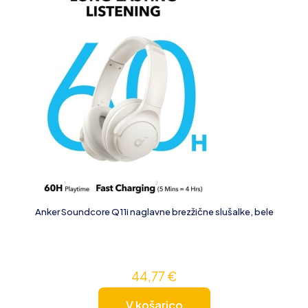
Anker Soundcore Q11i naglavne brezžične slušalke, bele
44,77
€
V košarico