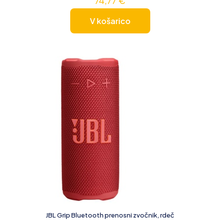
74,77
€
V košarico
JBL Grip Bluetooth prenosni zvočnik, rdeč