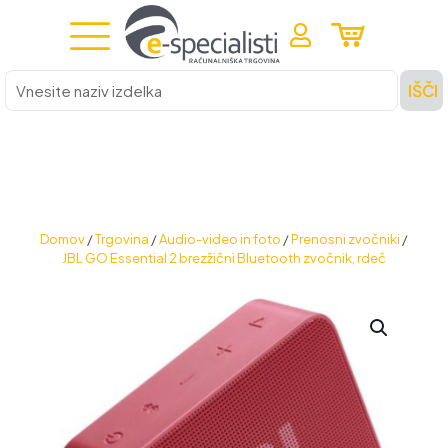
Vnesite
IŠČI
naziv
izdelka
Domov
/
Trgovina
/
Audio-video in foto
/
Prenosni zvočniki
/
JBL GO Essential 2 brezžični Bluetooth zvočnik, rdeč