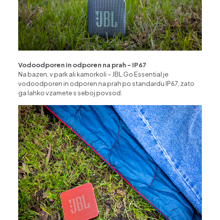
Vodoodporen in odporen na prah – IP67
Na bazen, v park ali kamorkoli – JBL Go Essential je
vodoodporen in odporen na prah po standardu IP67, zato
ga lahko vzamete s seboj povsod.