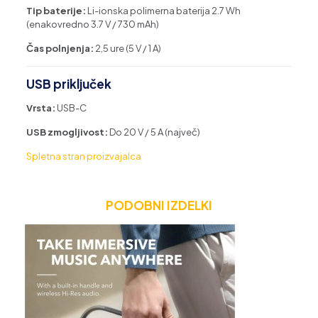
Tip baterije:
Li-ionska polimerna baterija 2.7 Wh
(enakovredno 3.7 V / 730 mAh)
Čas polnjenja:
2,5 ure (5 V / 1 A)
USB priključek
Vrsta:
USB-C
USB zmogljivost:
Do 20 V / 5 A (največ)
Spletna stran proizvajalca
PODOBNI IZDELKI