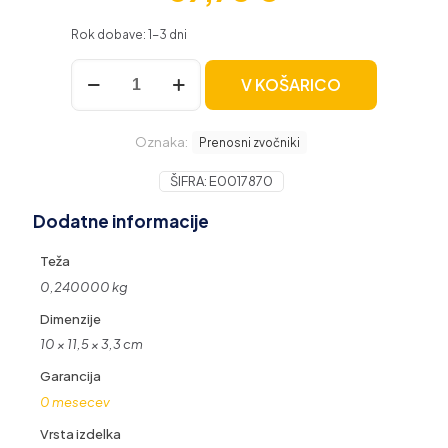
Rok dobave: 1-3 dni
JBL
V KOŠARICO
GO
Essential
2
Oznaka:
brezžični
Prenosni zvočniki
Bluetooth
zvočnik,
ŠIFRA:
E0017870
rdeč
Dodatne informacije
količina
Teža
0,240000 kg
Dimenzije
10 × 11,5 × 3,3 cm
Garancija
0 mesecev
Vrsta izdelka