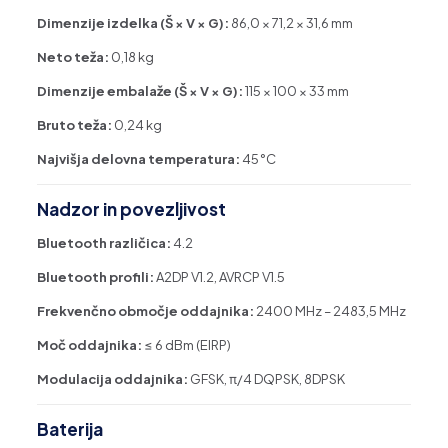
Dimenzije izdelka (Š × V × G):
86,0 × 71,2 × 31,6 mm
Neto teža:
0,18 kg
Dimenzije embalaže (Š × V × G):
115 × 100 × 33 mm
Bruto teža:
0,24 kg
Najvišja delovna temperatura:
45 °C
Nadzor in povezljivost
Bluetooth različica:
4.2
Bluetooth profili:
A2DP V1.2, AVRCP V1.5
Frekvenčno območje oddajnika:
2400 MHz – 2483,5 MHz
Moč oddajnika:
≤ 6 dBm (EIRP)
Modulacija oddajnika:
GFSK, π/4 DQPSK, 8DPSK
Baterija