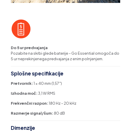
Do 5 ur predvajanja
Pozabite na skrbi glede baterije – Go Essential omogoča do
5 ur neprekinjenega predvajanja z enim polnjenjem.
Splošne specifikacije
Pretvornik:
1 × 40 mm (1,57″)
Izhodna moč:
3,1 W RMS
Frekvenčni razpon:
180 Hz – 20 kHz
Razmerje signal/šum:
80 dB
Dimenzije