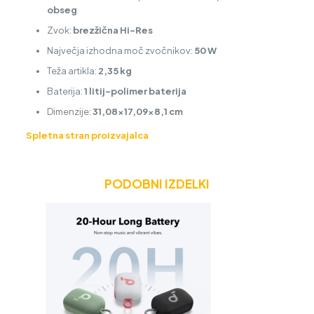
obseg
Zvok:
brezžična Hi-Res
Največja izhodna moč zvočnikov:
50 W
Teža artikla:
2,35 kg
Baterija:
1 litij-polimer baterija
Dimenzije:
31,08×17,09×8,1 cm
Spletna stran proizvajalca
PODOBNI IZDELKI