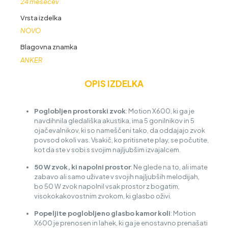
24 mesecev
Vrsta izdelka
NOVO
Blagovna znamka
ANKER
OPIS IZDELKA
Poglobljen prostorski zvok
: Motion X600, ki ga je
navdihnila gledališka akustika, ima 5 gonilnikov in 5
ojačevalnikov, ki so nameščeni tako, da oddajajo zvok
povsod okoli vas. Vsakič, ko pritisnete play, se počutite,
kot da ste v sobi s svojim najljubšim izvajalcem.
50 W zvok, ki napolni prostor
: Ne glede na to, ali imate
zabavo ali samo uživate v svojih najljubših melodijah,
bo 50 W zvok napolnil vsak prostor z bogatim,
visokokakovostnim zvokom, ki glasbo oživi.
Popeljite poglobljeno glasbo kamor koli
: Motion
X600 je prenosen in lahek, ki ga je enostavno prenašati