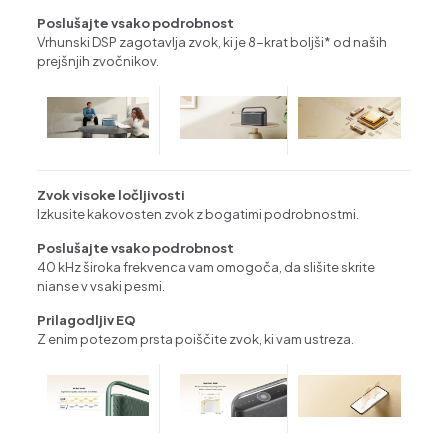
Poslušajte vsako podrobnost
Vrhunski DSP zagotavlja zvok, ki je 8-krat boljši* od naših
prejšnjih zvočnikov.
Zvok visoke ločljivosti
Izkusite kakovosten zvok z bogatimi podrobnostmi.
Poslušajte vsako podrobnost
40 kHz široka frekvenca vam omogoča, da slišite skrite
nianse v vsaki pesmi.
Prilagodljiv EQ
Z enim potezom prsta poiščite zvok, ki vam ustreza.