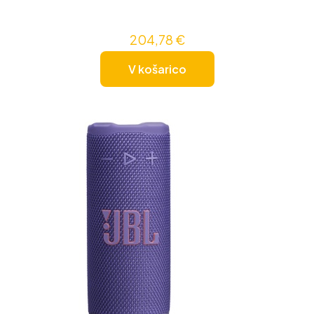
204,78
€
V košarico