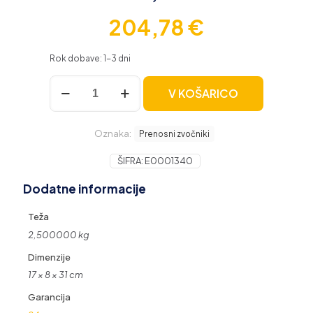
204,78
€
Rok dobave: 1-3 dni
Anker
V KOŠARICO
Soundcore
prenosni
Bluetooth
Oznaka:
zvočnik
Prenosni zvočniki
Motion
X600,
ŠIFRA:
E0001340
zelen
Dodatne informacije
količina
Teža
2,500000 kg
Dimenzije
17 × 8 × 31 cm
Garancija