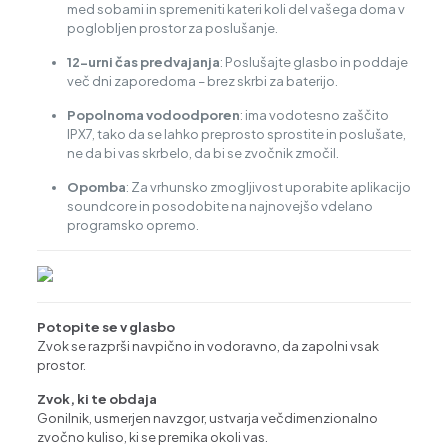
med sobami in spremeniti kateri koli del vašega doma v
poglobljen prostor za poslušanje.
12-urni čas predvajanja
: Poslušajte glasbo in poddaje
več dni zaporedoma – brez skrbi za baterijo.
Popolnoma vodoodporen
: ima vodotesno zaščito
IPX7, tako da se lahko preprosto sprostite in poslušate,
ne da bi vas skrbelo, da bi se zvočnik zmočil.
Opomba
: Za vrhunsko zmogljivost uporabite aplikacijo
soundcore in posodobite na najnovejšo vdelano
programsko opremo.
Potopite se v glasbo
Zvok se razprši navpično in vodoravno, da zapolni vsak
prostor.
Zvok, ki te obdaja
Gonilnik, usmerjen navzgor, ustvarja večdimenzionalno
zvočno kuliso, ki se premika okoli vas.