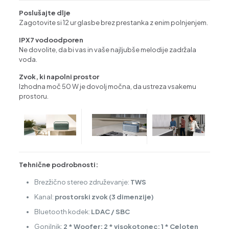
Poslušajte dlje
Zagotovite si 12 ur glasbe brez prestanka z enim polnjenjem.
IPX7 vodoodporen
Ne dovolite, da bi vas in vaše najljubše melodije zadržala
voda.
Zvok, ki napolni prostor
Izhodna moč 50 W je dovolj močna, da ustreza vsakemu
prostoru.
Tehnične podrobnosti:
Brezžično stereo združevanje:
TWS
Kanal:
prostorski zvok (3 dimenzije)
Bluetooth kodek:
LDAC / SBC
Gonilnik:
2 * Woofer; 2 * visokotonec; 1 * Celoten