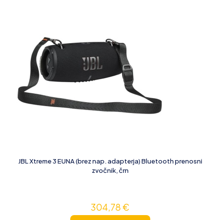
JBL Xtreme 3 EUNA (brez nap. adapterja) Bluetooth prenosni
zvočnik, črn
304,78
€