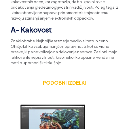
kakovostnih ocen, kar zagotavlja, da bo izpolnila vse
pričakovanja glede zmogljivosti in vzdržljivosti. Poleg tega, z
izbiro obnovljene naprave pripomorete k trajnostnemu
razvoju z zmanjšanjem elektronskih odpadkov.
A- Kakovost
Znaki obrabe. Najboljše razmerje med kvaliteto in ceno.
Ohišje lahko vsebuje manjše nepravilnosti, kot so vidne
praske, ki pa ne vplivajo na delovanje naprave. Zasloni imajo
lahko rahle nepravilnosti, ki so nekoliko opazne, vendar ne
motijo uporabniške izkušnje.
PODOBNI IZDELKI