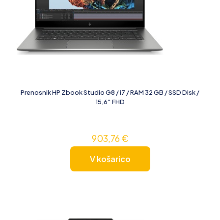
Prenosnik HP Zbook Studio G8 / i7 / RAM 32 GB / SSD Disk /
15,6″ FHD
903,76
€
V košarico