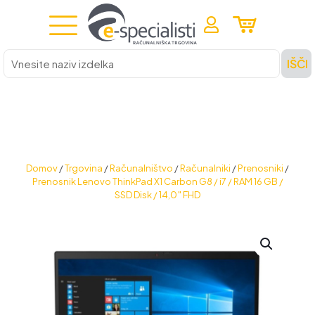
Vnesite
IŠČI
naziv
izdelka
Domov
/
Trgovina
/
Računalništvo
/
Računalniki
/
Prenosniki
/
Prenosnik Lenovo ThinkPad X1 Carbon G8 / i7 / RAM 16 GB /
SSD Disk / 14,0″ FHD