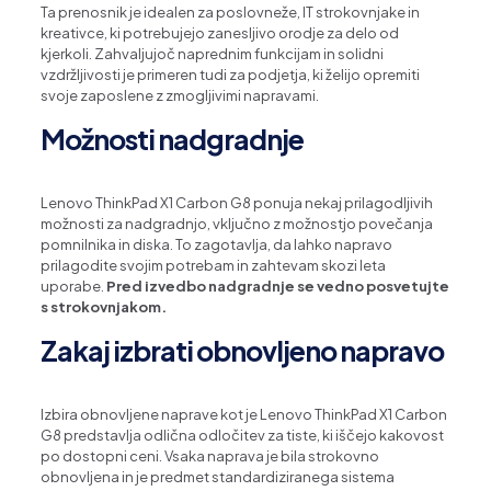
Ta prenosnik je idealen za poslovneže, IT strokovnjake in
kreativce, ki potrebujejo zanesljivo orodje za delo od
kjerkoli. Zahvaljujoč naprednim funkcijam in solidni
vzdržljivosti je primeren tudi za podjetja, ki želijo opremiti
svoje zaposlene z zmogljivimi napravami.
Možnosti nadgradnje
Lenovo ThinkPad X1 Carbon G8 ponuja nekaj prilagodljivih
možnosti za nadgradnjo, vključno z možnostjo povečanja
pomnilnika in diska. To zagotavlja, da lahko napravo
prilagodite svojim potrebam in zahtevam skozi leta
uporabe.
Pred izvedbo nadgradnje se vedno posvetujte
s strokovnjakom.
Zakaj izbrati obnovljeno napravo
Izbira obnovljene naprave kot je Lenovo ThinkPad X1 Carbon
G8 predstavlja odlična odločitev za tiste, ki iščejo kakovost
po dostopni ceni. Vsaka naprava je bila strokovno
obnovljena in je predmet standardiziranega sistema