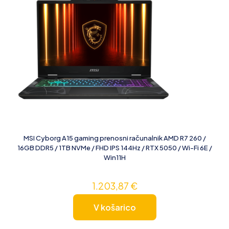
MSI Cyborg A15 gaming prenosni računalnik AMD R7 260 /
16GB DDR5 / 1TB NVMe / FHD IPS 144Hz / RTX 5050 / Wi-Fi 6E /
Win11H
1.203,87
€
V košarico