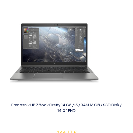
Prenosnik HP ZBook Firefly 14 G8 / i5 / RAM 16 GB / SSD Disk /
14,0″ FHD
446,17
€