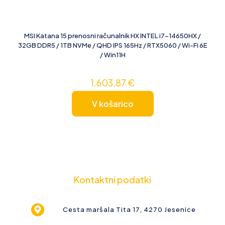
MSI Katana 15 prenosni računalnik HX INTEL i7-14650HX /
32GB DDR5 / 1TB NVMe / QHD IPS 165Hz / RTX5060 / Wi-Fi 6E
/ Win11H
1.603,87
€
V košarico
Kontaktni podatki
Cesta maršala Tita 17, 4270 Jesenice