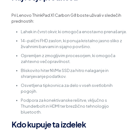
Pri Lenovo ThinkPad X1 Carbon G8 boste uživali v sledečih
prednostih:
Lahek in čvrst okvir, ki omogoča enostavno prenašanje.
14-palčni FHD zaslon, ki ponuja kristalno jasno sliko z
živahnimi barvami in sijajno površino.
Opremljen z zmogljivim procesorjem, ki omogoča
zahtevno večopravilnost.
Bliskovito hiter NVMe SSD za hitro nalaganje in
shranjevanje podatkov.
Osvetljena tipkovnica za delo v vseh svetlobnih
pogojih.
Podpora za konektivanske rešitve, vključno s
Thunderbolt in HDMI ter brezžično tehnologijo
bluetooth.
Kdo kupuje ta izdelek