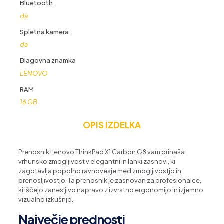
Bluetooth
da
Spletna kamera
da
Blagovna znamka
LENOVO
RAM
16 GB
OPIS IZDELKA
Prenosnik Lenovo ThinkPad X1 Carbon G8 vam prinaša
vrhunsko zmogljivost v elegantni in lahki zasnovi, ki
zagotavlja popolno ravnovesje med zmogljivostjo in
prenosljivostjo. Ta prenosnik je zasnovan za profesionalce,
ki iščejo zanesljivo napravo z izvrstno ergonomijo in izjemno
vizualno izkušnjo.
Največje prednosti