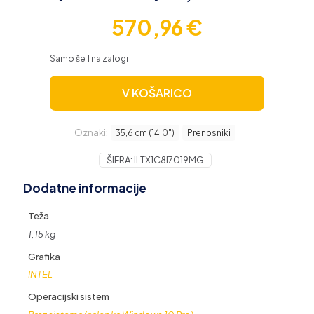
570,96
€
Samo še 1 na zalogi
V KOŠARICO
Oznaki:
35,6 cm (14,0″)
Prenosniki
ŠIFRA:
ILTX1C8I7019MG
Dodatne informacije
Teža
1,15 kg
Grafika
INTEL
Operacijski sistem