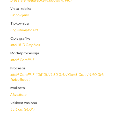
Brez sistema (nalepka Windows 10 Pro)
Vrsta izdelka
Obnovljeno
Tipkovnica
English keyboard
Opis grafike
Intel UHD Graphics
Model procesorja
Intel® Core™ i7
Procesor
Intel® Core™ i7-10510U / 1.80 GHz / Quad-Core / 4.90 GHz
TurboBoost
Kvaliteta
A kvaliteta
Velikost zaslona
35,6 cm (14,0″)