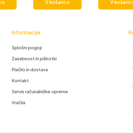
co
V košarico
V košaric
Informacije
K
Splošni pogoji
Zasebnost in piškotki
Plačilo in dostava
Kontakt
Servis računalniške opreme
Vračila