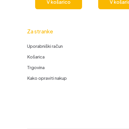
V košarico
V košari
Za stranke
Uporabniški račun
Košarica
Trgovina
Kako opraviti nakup