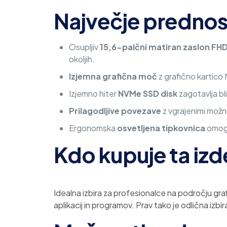
Največje prednos
Osupljiv
15,6-palčni matiran zaslon FH
okoljih.
Izjemna grafična moč
z grafično kartico
Izjemno hiter
NVMe SSD disk
zagotavlja bl
Prilagodljive povezave
z vgrajenimi možn
Ergonomska
osvetljena tipkovnica
omogo
Kdo kupuje ta izd
Idealna izbira za profesionalce na področju graf
aplikacij in programov. Prav tako je odlična izbi