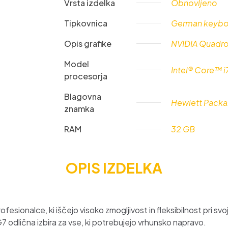
Vrsta izdelka
Obnovljeno
FHD
količina
Tipkovnica
German keybo
Opis grafike
NVIDIA Quadr
Model
Intel® Core™ i
procesorja
Blagovna
Hewlett Packa
znamka
RAM
32 GB
OPIS IZDELKA
fesionalce, ki iščejo visoko zmogljivost in fleksibilnost pri svo
 odlična izbira za vse, ki potrebujejo vrhunsko napravo.