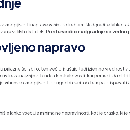
dnje
zmogljivosti naprave vašim potrebam. Nadgradite lahko tako p
evanju velikih datotek.
Pred izvedbo nadgradnje se vedno 
ovljeno napravo
u prijaznejšo izbiro, temveč prinašajo tudi izjemno vrednost v
ustreza najvišjim standardom kakovosti, kar pomeni, da dobite i
lijo vrhunsko zmogljivost po ugodni ceni, ob tem pa prispevat
je lahko vsebuje minimalne nepravilnosti, kot je praska, ki je n