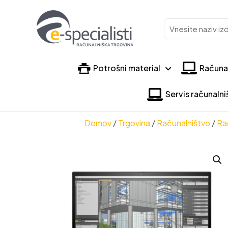
Vnesite
naziv
izdelka
Potrošni material
Računa
Servis računaln
Domov
/
Trgovina
/
Računalništvo
/
Ra