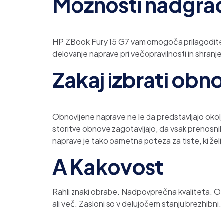
Možnosti nadgra
HP ZBook Fury 15 G7 vam omogoča prilagoditev 
delovanje naprave pri večopravilnosti in shranj
Zakaj izbrati obn
Obnovljene naprave ne le da predstavljajo okolj
storitve obnove zagotavljajo, da vsak prenosnik 
naprave je tako pametna poteza za tiste, ki že
A Kakovost
Rahli znaki obrabe. Nadpovprečna kvaliteta. Ohiš
ali več. Zasloni so v delujočem stanju brezhibni.