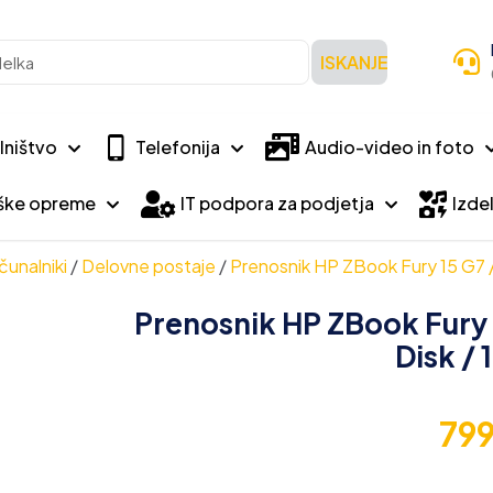
ISKANJE
lništvo
Telefonija
Audio-video in foto
iške opreme
IT podpora za podjetja
Izdel
čunalniki
/
Delovne postaje
/
Prenosnik HP ZBook Fury 15 G7 /
Prenosnik HP ZBook Fury 1
Disk / 
79