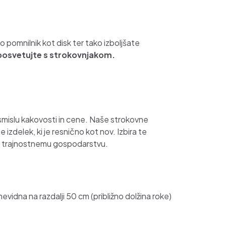
omnilnik kot disk ter tako izboljšate
posvetujte s strokovnjakom.
 smislu kakovosti in cene. Naše strokovne
zdelek, ki je resnično kot nov. Izbira te
i k trajnostnemu gospodarstvu.
evidna na razdalji 50 cm (približno dolžina roke)