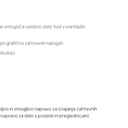
 kar omogoča udobno delo tudi v svetlejših
ri grafično zahtevnih nalogah.
zkušnjo.
ljivo in zmogljivo napravo za izvajanje zahtevnih
vo napravo za delo s podatki in preglednicami.