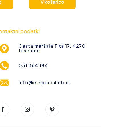
o
V košarico
ontaktni podatki
Cesta maršala Tita 17, 4270
Jesenice
031 364 184
info@e-specialisti.si