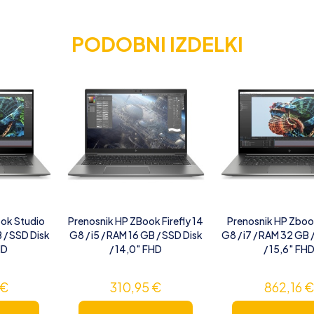
PODOBNI IZDELKI
ok Studio
Prenosnik HP ZBook Firefly 14
Prenosnik HP Zboo
B / SSD Disk
G8 / i5 / RAM 16 GB / SSD Disk
G8 / i7 / RAM 32 GB 
HD
/ 14,0″ FHD
/ 15,6″ FH
€
310,95
€
862,16