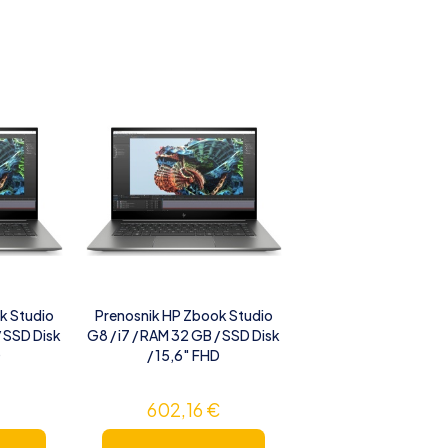
k Studio
Prenosnik HP Zbook Studio
/ SSD Disk
G8 / i7 / RAM 32 GB / SSD Disk
D
/ 15,6″ FHD
€
602,16
€