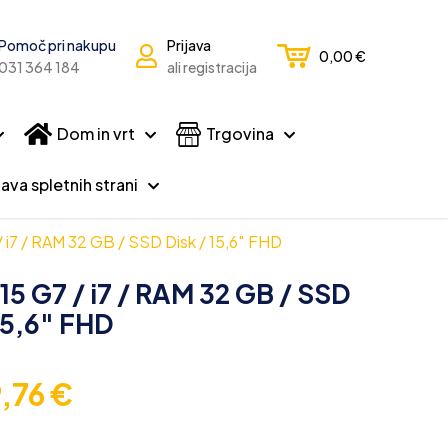
Pomoč pri nakupu
Prijava
0,00
€
031 364 184
ali registracija
Dom in vrt
Trgovina
ava spletnih strani
 i7 / RAM 32 GB / SSD Disk / 15,6″ FHD
5 G7 / i7 / RAM 32 GB / SSD
15,6″ FHD
9,76
€