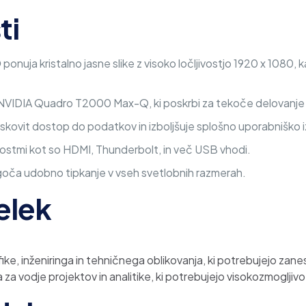
ti
D
ponuja kristalno jasne slike z visoko ločljivostjo 1920 x 1080,
 NVIDIA Quadro T2000 Max-Q, ki poskrbi za tekoče delovanje p
iskovit dostop do podatkov in izboljšuje splošno uporabniško i
ostmi kot so HDMI, Thunderbolt, in več USB vhodi.
ča udobno tipkanje v vseh svetlobnih razmerah.
elek
ike, inženiringa in tehničnega oblikovanja, ki potrebujejo zanes
ra za vodje projektov in analitike, ki potrebujejo visokozmoglji