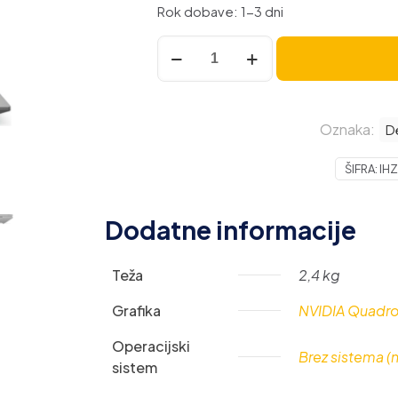
Rok dobave: 1-3 dni
Prenosnik
HP
ZBook
Fury
Oznaka:
15
D
G7
ŠIFRA:
IHZ
/
i7
/
Dodatne informacije
RAM
32
Teža
2,4 kg
GB
/
Grafika
NVIDIA Quadr
SSD
Disk
Operacijski
Brez sistema 
/
sistem
15,6″