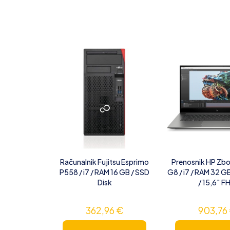
Računalnik Fujitsu Esprimo
Prenosnik HP Zbo
P558 / i7 / RAM 16 GB / SSD
G8 / i7 / RAM 32 G
Disk
/ 15,6″ F
362,96
€
903,76