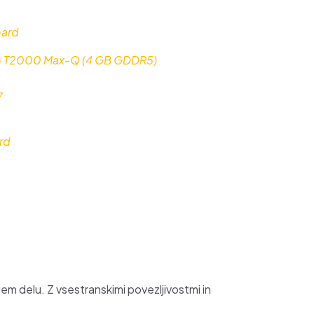
ard
o T2000 Max-Q (4 GB GDDR5)
7
rd
jem delu. Z vsestranskimi povezljivostmi in