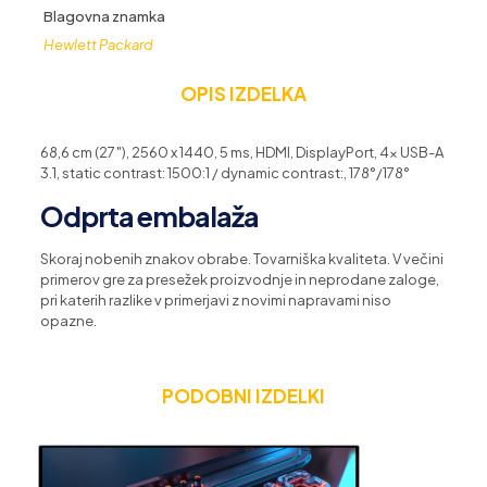
Hz
Blagovna znamka
količina
Hewlett Packard
OPIS IZDELKA
68,6 cm (27″), 2560 x 1440, 5 ms, HDMI, DisplayPort, 4x USB-A
3.1, static contrast: 1500:1 / dynamic contrast:, 178°/178°
Odprta embalaža
Skoraj nobenih znakov obrabe. Tovarniška kvaliteta. V večini
primerov gre za presežek proizvodnje in neprodane zaloge,
pri katerih razlike v primerjavi z novimi napravami niso
opazne.
PODOBNI IZDELKI