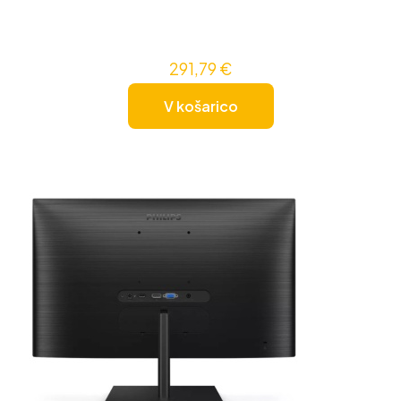
291,79
€
V košarico