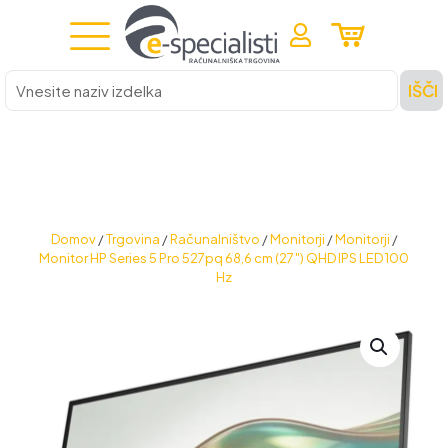
Vnesite
IŠČI
naziv
izdelka
Domov
/
Trgovina
/
Računalništvo
/
Monitorji
/
Monitorji
/
Monitor HP Series 5 Pro 527pq 68,6 cm (27″) QHD IPS LED 100
Hz