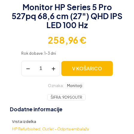
Monitor HP Series 5 Pro
527pq 68,6 cm (27″) QHD IPS
LED 100 Hz
258,96
€
Rok dobave: 1-3 dni
Monitor
V KOŠARICO
HP
Series
5
Oznaka:
Pro
Monitorji
527pq
68,6
ŠIFRA:
9D9S0UTR
cm
Dodatne informacije
(27″)
QHD
IPS
Vrsta izdelka
LED
HP Refurbished, Outlet – Odprta embalaža
100