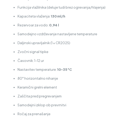
Funkcija vlažilnika (deluje tudi brez ogrevanja/hlajenja)
Kapaciteta vlaženja:
130 ml/h
Rezervoar za vodo:
0,94 l
Samodejno vzdrževanje nastavljene temperature
Daljinski upravljalnik (1 × CR2025)
Zvočni signal tipke
Časovnik: 1–12 ur
Nastavitev temperature:
10–35 °C
80° horizontalno nihanje
Keramični grelni element
Zaščita pred pregrevanjem
Samodejni izklop ob prevrnitvi
Ročaj za prenašanje