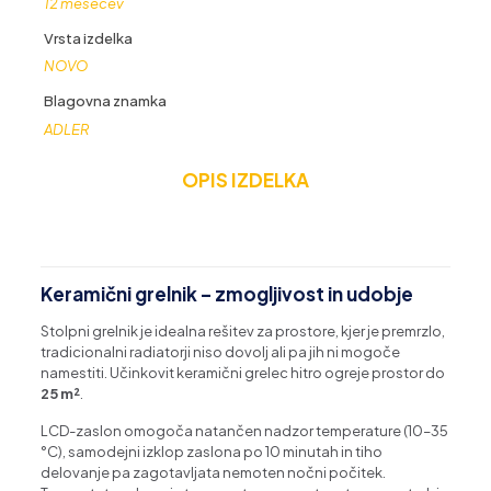
12 mesecev
Vrsta izdelka
NOVO
Blagovna znamka
ADLER
OPIS IZDELKA
Keramični grelnik – zmogljivost in udobje
Stolpni grelnik je idealna rešitev za prostore, kjer je premrzlo,
tradicionalni radiatorji niso dovolj ali pa jih ni mogoče
namestiti. Učinkovit keramični grelec hitro ogreje prostor do
25 m²
.
LCD-zaslon omogoča natančen nadzor temperature (10–35
°C), samodejni izklop zaslona po 10 minutah in tiho
delovanje pa zagotavljata nemoten nočni počitek.