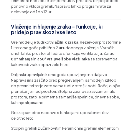
Termostat nadzoruje temperaturo v prostoru ter po potrebi
ponovno vklopi grelnik. Napravo lahko programirate za
delovanje od 1 do 12 ur.
Vlaženje in hlajenje zraka – funkcije, ki
pridejo prav skozi vse leto
Grelnik deluje tudi kot
vlažilnik zraka
. Rezervoar prostornine
1 liter omogoča približno
7 ur
udobnega vlaženja. V vročih
dneh lahko prostor ohladite s funkcijo ventilatorja. Zaradi
80° nihanja
in
360° vrtljive šobe vlažilnika
se sprememba
kakovosti zraka opazi zelo hitro.
Daljinski upravljalnik omogoča upravljanje na daljavo.
Naprava ima zaščito pred pregrevanjem, samodejni izklop
ob prevrnitvi ter je zato varna tudi v otroški sobi. Ročaj olajša
prenašanje med prostori. Stolpna zasnova zavzame malo
prostora, zato je primerna za manjše spalnice, dnevne sobe,
kuhinje ali pisarne.
Gre za pametno napravo s funkcijami, uporabnimi čez
celotno leto.
Stolpni grelnik z učinkovitim keramičnim grelnim elementom,