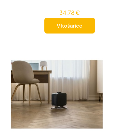
34,78
€
V košarico