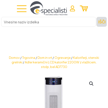
Vnesite
IŠČI
naziv
izdelka
Domov
/
Trgovina
/
Dom in vrt
/
Ogrevanje
/
Kaloriferji, stenski
grelniki
/
Adler keramični LCD kalorifer 2200W z vlažilcem,
stolp, bel AD7730