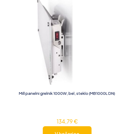
Mill panelni grelnik 1000W, bel, steklo (MB1000L DN)
134,79
€
V košarico