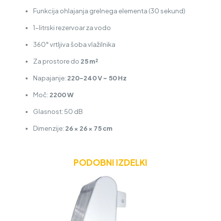
Funkcija ohlajanja grelnega elementa (30 sekund)
1-litrski rezervoar za vodo
360° vrtljiva šoba vlažilnika
Za prostore do
25 m²
Napajanje:
220–240 V ~ 50 Hz
Moč:
2200 W
Glasnost: 50 dB
Dimenzije:
26 × 26 × 75 cm
PODOBNI IZDELKI