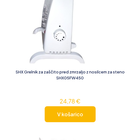
SHX Grelnik za zaščito pred zmrzaljo z nosilcem za steno
SHX05FW450
24,78
€
V košarico