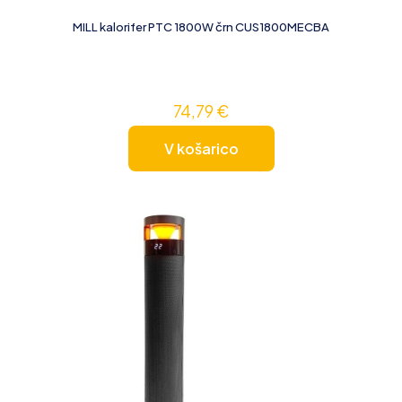
MILL kalorifer PTC 1800W črn CUS1800MECBA
74,79
€
V košarico