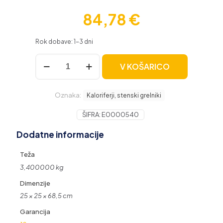
84,78
€
Rok dobave: 1-3 dni
Adler
V KOŠARICO
keramični
LCD
kalorifer
Oznaka:
2200W
Kaloriferji, stenski grelniki
z
vlažilcem,
ŠIFRA:
E0000540
stolp,
Dodatne informacije
bel
AD7730
količina
Teža
3,400000 kg
Dimenzije
25 × 25 × 68,5 cm
Garancija