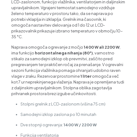
LCD-zaslonom, funkcijo vlažilnika, ventilatorjem in daljinskim
upravljalnikom. Vgrajeni termostat samodejno vzdržuje
želeno temperaturo v prostoru tako, da se naprava po
potrebi vklaplja in izklaplja. Grelnik ima časovnik, ki
omogoča nastavitev delovanja od 1 do 12 ur. LCD-
prikazovalnik prikazuje izbrano temperaturo v območju 10–
35 °C.
Naprava omogoča ogrevanje z močjo
1400 W ali 2200 W
,
ima funkcijo
horizontalnega nihanja (80°)
, varnostno
stikalo za samodejni izklop ob prevrnitvi, zaščito pred
pregrevanjem ter praktičen ročaj za prenašanje. V ogrevalni
sezoni funkcija vlažilnika pomaga ohranjati udobno raven
vlage v zraku. Rezervoar prostornine
1 liter
omogoča več
kot 7 ur neprekinjenega vlaženja. Naprava je opremljena tudi
z daljinskim upravljalnikom. Stolpna oblika zagotavlja
prihranek prostora brez izgube učinkovitosti.
Stolpni grelnik z LCD-zaslonom (višina 75 cm)
Samodejni izklop zaslona po 10 minutah
Dve stopnji ogrevanja:
1400 W / 2200 W
Funkcija ventilatorja